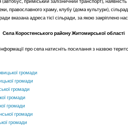
 (автобус, приміський залізничний транспорт), наявність 
теки, православного храму, клубу (дома культури), сільрад
ради вказана адреса тієї сільради, за якою закріплено на
Села Коростенського району Житомирської області
інформації про села натисніть посилання з назвою терит
овицької громади
ицької громади
ської громади
кої громади
кої громади
нської громади
кої громади