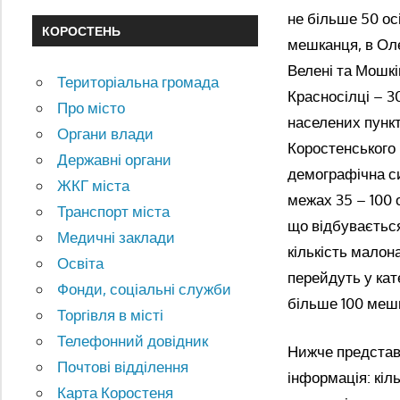
не більше 50 ос
КОРОСТЕНЬ
мешканця, в Олек
Велені та Мошків
Територіальна громада
Красносілці – 30
Про місто
населених пункт
Органи влади
Коростенського 
Державні органи
демографічна си
ЖКГ міста
межах 35 – 100 
Транспорт міста
що відбувається
Медичні заклади
кількість малон
Освіта
перейдуть у кат
Фонди, соціальні служби
більше 100 мешк
Торгівля в місті
Телефонний довідник
Нижче представл
Почтові відділення
інформація: кіл
Карта Коростеня