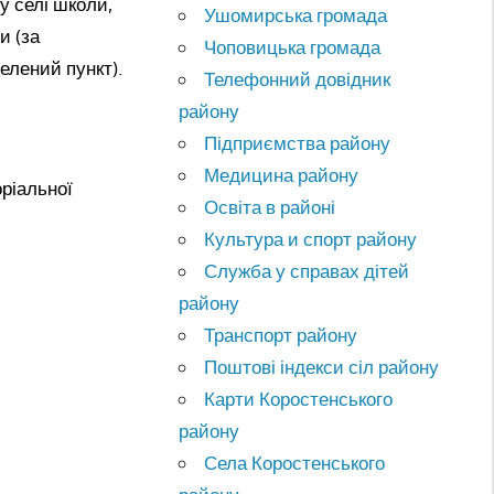
у селі школи,
Ушомирська громада
и (за
Чоповицька громада
селений пункт).
Телефонний довідник
району
Підприємства району
Медицина району
оріальної
Освіта в районі
Культура и спорт району
Служба у справах дітей
району
Транспорт району
Поштові індекси сіл району
Карти Коростенського
району
Села Коростенського