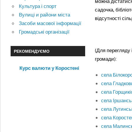
можна дістатися
Культура і спорт
садочка, бібліо
Вулиці и райони міста
відсутності сіль
Засоби масової інформації
Громадські організації
(Для перегляду 
РЕКОМЕНДУЄМО
громади):
Курс валюти у Коростені
села Білокор
села Гладков
села Горщикі
села Іршансь
села Лугинсь
села Коросте
села Малинсь