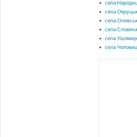
села Народиц
села Овруцьк
села Олевськ
села Словеча
села Ушомир
села Чоповиц