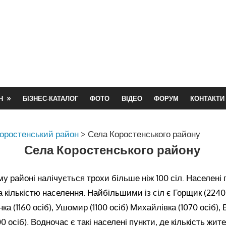
Н
БІЗНЕС-КАТАЛОГ
ФОТО
ВІДЕО
ФОРУМ
КОНТАКТИ
оростенський район
>
Села Коростенського району
Села Коростенського району
у районі налічується трохи більше ніж 100 сіл. Населені
а кількістю населення. Найбільшими із сіл є Горщик (2240 
янка (1160 осіб), Ушомир (1100 осіб) Михайлівка (1070 осіб),
00 осіб). Водночас є такі населені пункти, де кількість жит