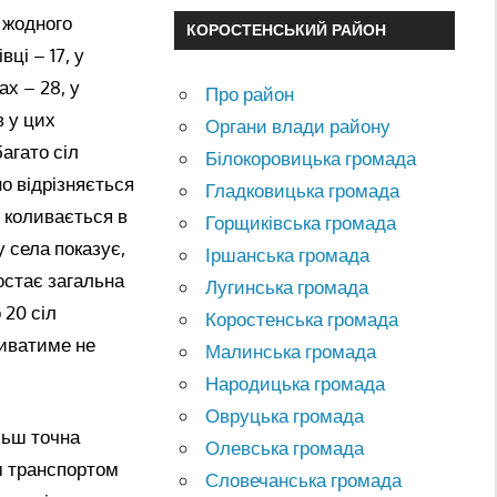
я жодного
КОРОСТЕНСЬКИЙ РАЙОН
ці – 17, у
ах – 28, у
Про район
в у цих
Органи влади району
агато сіл
Білокоровицька громада
о відрізняється
Гладковицька громада
 коливається в
Горщиківська громада
 села показує,
Іршанська громада
остає загальна
Лугинська громада
 20 сіл
Коростенська громада
живатиме не
Малинська громада
Народицька громада
Овруцька громада
льш точна
Олевська громада
им транспортом
Словечанська громада