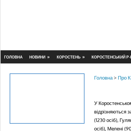
Skip
to
content
ГОЛОВНА
НОВИНИ
КОРОСТЕНЬ
КОРОСТЕНСЬКИЙ Р-
Головна
>
Про К
У Коростенськом
відрізняються з
(1230 осіб), Гул
осіб), Мелені (9