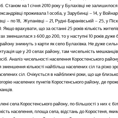
іб. Станом на 1 січня 2010 року у Булахівці не залишилос
сандрівці проживала 1 особа, у Зарубинці – 14, у Войнарів
ці – по 18, Жупанівці – 21, Рудні-Баранівській – 25, у Піск
. Якщо врахувати, що за останні 25 років кількість жителі
ах зменшилася з 600 до 200, то у наступні 10 років дуже б
району зникнуть з карти як село Булахівка. Не дуже сильн
туація ще у 20 селах району, там чисельність мешканців
осіб. Аналіз чисельності населення Коростенського району
 зменшення кількості найбільш населених сіл та різко зр
аселених сіл. Очікується в найближчі роки, що ще близько
егорію населених пунктів Коростенського району, де про
анців.
ені села Коростенського району, по більшості з них є бі
ькість населення, площа села, відстань до Коростеня, як