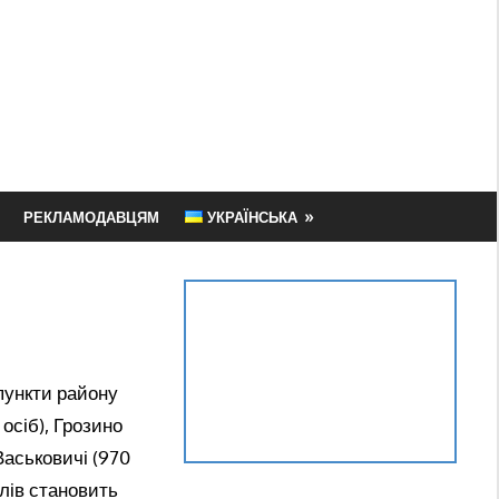
РЕКЛАМОДАВЦЯМ
УКРАЇНСЬКА
 пункти району
осіб), Грозино
 Васьковичі (970
елів становить