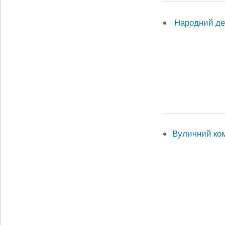
Народний деп
Вуличний ком