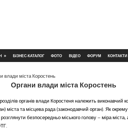
Н
БІЗНЕС-КАТАЛОГ
ФОТО
ВІДЕО
ФОРУМ
КОНТАКТИ
и влади міста Коростень
Органи влади міста Коростень
розділів органів влади Коростеня належить виконавчий к
ан) міста та місцева рада (законодавчий орган). Як окрем
озглянути безпосередньо міського голову – міра міста, 
ТГ.