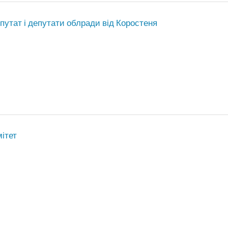
утат і депутати облради від Коростеня
ітет