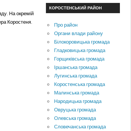
КОРОСТЕНСЬКИЙ РАЙОН
яду. На окремій
ера Коростеня.
Про район
Органи влади району
Білокоровицька громада
Гладковицька громада
Горщиківська громада
Іршанська громада
Лугинська громада
Коростенська громада
Малинська громада
Народицька громада
Овруцька громада
Олевська громада
Словечанська громада