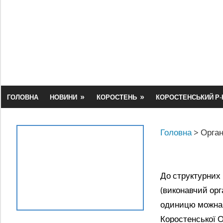
Skip
to
content
ГОЛОВНА
НОВИНИ
КОРОСТЕНЬ
КОРОСТЕНСЬКИЙ Р-
Головна
>
Орган
До структурних 
(виконавчий орг
одиницю можна р
Коростенської О