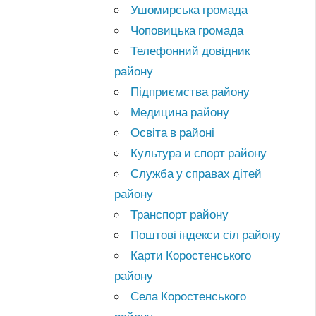
Ушомирська громада
Чоповицька громада
Телефонний довідник
району
Підприємства району
Медицина району
Освіта в районі
Культура и спорт району
Служба у справах дітей
району
Транспорт району
Поштові індекси сіл району
Карти Коростенського
району
Села Коростенського