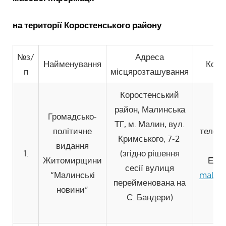
на території Коростенського району
№з/
Адреса
Найменування
Конт
п
місцярозташування
Коростенський
район, Малинська
Громадсько-
ТГ, м. Малин, вул.
політичне
телефо
Кримського, 7-2
видання
1.
(згідно рішення
Житомирщини
Елек
сесії вулиця
“Малинські
malyn
перейменована на
новини”
С. Бандери)