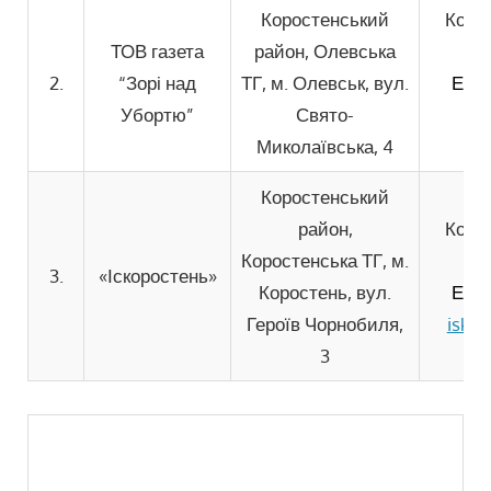
Коростенський
Конт
ТОВ газета
район, Олевська
2.
“Зорі над
ТГ, м. Олевськ, вул.
Елек
Убортю”
Свято-
Миколаївська, 4
Коростенський
район,
Конт
Коростенська ТГ, м.
3.
«Іскоростень»
Коростень, вул.
Елек
Героїв Чорнобиля,
iskor
3