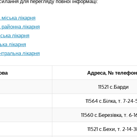
силання для перегляду повної інформаці:
 міська лікарня
 районна лікарня
ська лікарня
ька лікарня
нтральна лiкарня
ова
Адреса, № телефон
11521 с.Барди
11564 с.Білка, т. 7-24-
11560 с.Березівка, т. 6-1
11521 с.Бехи, т. 2-14-