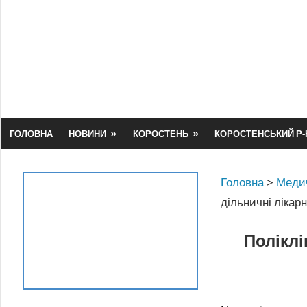
Skip
to
content
ГОЛОВНА
НОВИНИ
КОРОСТЕНЬ
КОРОСТЕНСЬКИЙ Р-
Головна
>
Медич
дільничні лікар
Поліклі