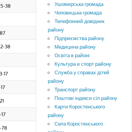
Ушомирська громада
95-38
Чоповицька громада
Телефонний довідник
району
-87
Підприємства району
42-38
Медицина району
Освіта в районі
Культура и спорт району
Служба у справах дітей
3-17
району
-17
Транспорт району
Поштові індекси сіл району
21
Карти Коростенського
-17
району
Села Коростенського
5-78