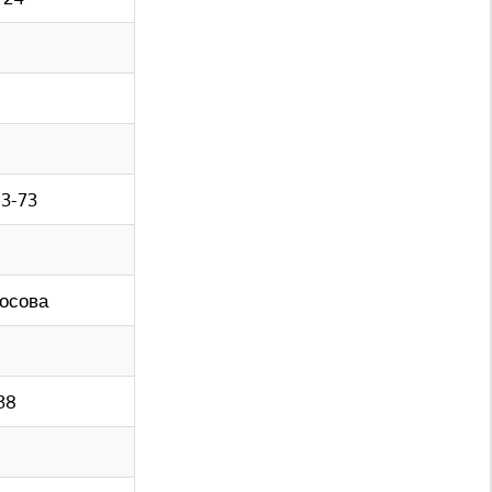
93-73
мосова
-38