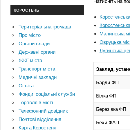
Натисніть на по
КОРОСТЕНЬ
Коростенська
Коростенська
Територіальна громада
Малинська мі
Про місто
Овруцька міс
Органи влади
Лугинська це
Державні органи
ЖКГ міста
Транспорт міста
Заклад, устан
Медичні заклади
Барди ФП
Освіта
Фонди, соціальні служби
Білка ФП
Торгівля в місті
Березівка ФП
Телефонний довідник
Почтові відділення
Бехи ФАП
Карта Коростеня