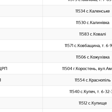
11534 с.Каленське
11530 с.Калинівка
11583 с.Ковалі
П
11571 с.Ковбащина, т. 6-
11506 с.Кожухівка
 ЦРП
11504 г.Коростень, вул.А
П
11554 с.Краснопіль
11540 с.Купеч, т. 6-32
11512 с.Купище