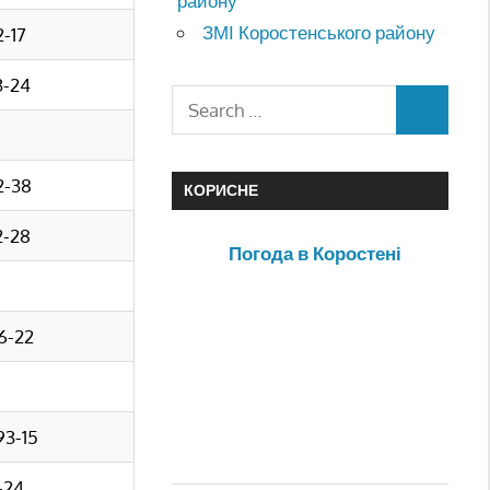
району
ЗМІ Коростенського району
2-17
3-24
2-38
КОРИСНЕ
2-28
Погода в Коростені
16-22
93-15
3-24