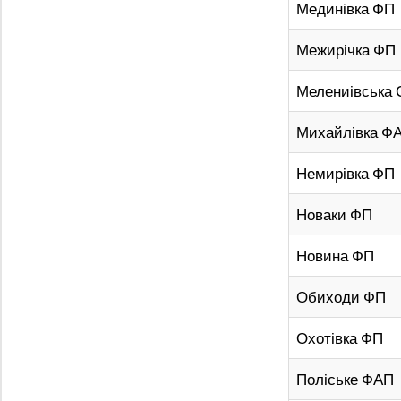
Мединівка ФП
Межирічка ФП
Мелениівська
Михайлівка Ф
Немирівка ФП
Новаки ФП
Новина ФП
Обиходи ФП
Охотівка ФП
Поліське ФАП