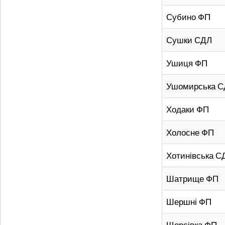
Субино ФП
Сушки СДЛ
Ушиця ФП
Ушомирська 
Ходаки ФП
Холосне ФП
Хотинівська С
Шатрище ФП
Шершні ФП
Щорсівка ФП