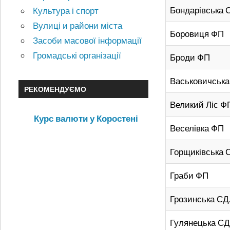
Бондарівська 
Культура і спорт
Вулиці и райони міста
Боровиця ФП
Засоби масової інформації
Громадські організації
Броди ФП
Васьковичськ
РЕКОМЕНДУЄМО
Великий Ліс Ф
Курс валюти у Коростені
Веселівка ФП
Горщиківська 
Граби ФП
Грозинська С
Гулянецька С