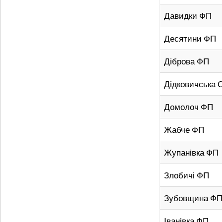
Давидки ФП
Десятини ФП
Діброва ФП
Дідковичська 
Домолоч ФП
Жабче ФП
Жупанівка ФП
Злобичі ФП
Зубовщина Ф
Іванівка ФП