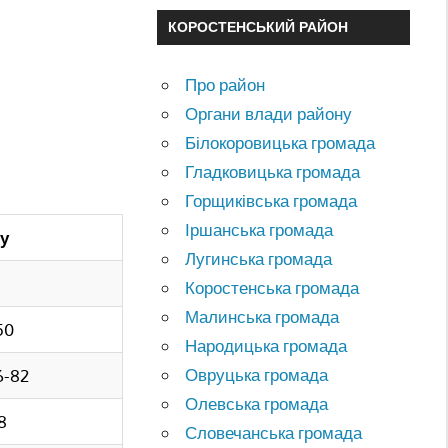
КОРОСТЕНСЬКИЙ РАЙОН
Про район
Органи влади району
Білокоровицька громада
Гладковицька громада
Горщиківська громада
Іршанська громада
у
Лугинська громада
Коростенська громада
Малинська громада
50
Народицька громада
Овруцька громада
6-82
Олевська громада
38
Словечанська громада