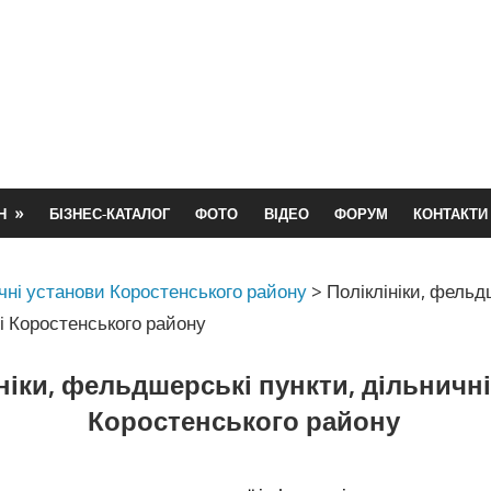
Н
БІЗНЕС-КАТАЛОГ
ФОТО
ВІДЕО
ФОРУМ
КОНТАКТИ
ні установи Коростенського району
>
Поліклініки, фельд
ні Коростенського району
ніки, фельдшерські пункти, дільничні
Коростенського району