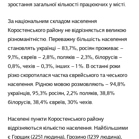
зростання загальної кількості працюючих у місті.
За національним складом населення
Коростенського району не відрізняється великою
різноманітністю. Переважну більшість населення
становлять українці – 83,7%, росіян проживає –
9,1%, євреїв – 2,8%, поляків – 2,3%, білорусів –
0,8%, чехів – 0,3%, інших – 1 %. В останні роки
різко скоротилася частка єврейського та чеського
населення. Рідною мовою розмовляють – 94,8%
українців, 95,3% росіян, 2,2% поляків, 38,8%
білорусів, 38,4% євреїв, 30% чехів.
Населені пункти Коростенського району
відрізняються кількістю населення. Найбільшими
є Горщик (2251 людина), Грозино (1239 людина),