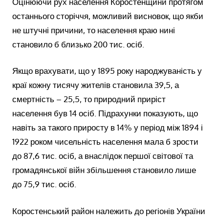
Оцінюючи рух населення Коростенщини протягом
останнього сторіччя, можливий висновок, що якби
не штучні причини, то населення краю нині
становило б близько 200 тис. осіб.
Якщо врахувати, що у 1895 року народжуваність у
краї кожну тисячу жителів становила 39,5, а
смертність – 25,5, то природний приріст
населення був 14 осіб. Підрахунки показують, що
навіть за такого приросту в 14% у період між 1894 і
1922 роком чисельність населення мала б зрости
до 87,6 тис. осіб, а внаслідок першої світової та
громадянської війн збільшення становило лише
до 75,9 тис. осіб.
Коростенський район належить до регіонів України