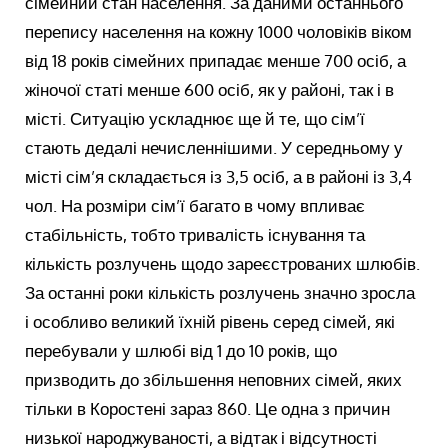
сімейний стан населення. За даними останнього
перепису населення на кожну 1000 чоловіків віком
від 18 років сімейних припадає менше 700 осіб, а
жіночої статі менше 600 осіб, як у районі, так і в
місті. Ситуацію ускладнює ще й те, що сім’ї
стають дедалі нечисленнішими. У середньому у
місті сім’я складається із 3,5 осіб, а в районі із 3,4
чол. На розміри сім’ї багато в чому впливає
стабільність, тобто тривалість існування та
кількість розлучень щодо зареєстрованих шлюбів.
За останні роки кількість розлучень значно зросла
і особливо великий їхній рівень серед сімей, які
перебували у шлюбі від 1 до 10 років, що
призводить до збільшення неповних сімей, яких
тільки в Коростені зараз 860. Це одна з причин
низької народжуваності, а відтак і відсутності