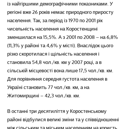
із найгіршими демографічними показниками. У
регіоні вже 26 років немає природного приросту
населення. Так, за період із 1970 по 2001 рік
чисельність населення на Коростенщині
зменшилася на 15,5%. А з 2001 по 2008 – на 6,8%
(11,3% у районі та 4,6% у місті). Внаслідок цього
різко скоротилася і щільність населення і
становила 54,8 чол./кв. км у 2007 році, а в
сільській місцевості вона лише 17,5 чол./кв. км.
Для порівняння середня густота населення в
Україні становить 77 чол./кв. км, а на
Житомирщині – 42,3 чол./кв. км.
В останні три десятиліття у Коростенському
районі відбулися великі зміни та у співвідношенні
між сільським та міським населенням на користь