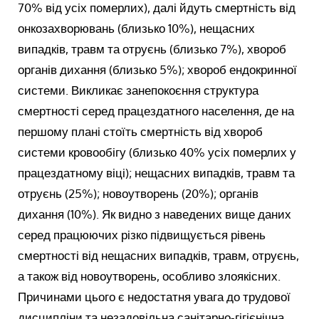
70% від усіх померлих), далі йдуть смертність від
онкозахворювань (близько 10%), нещасних
випадків, травм та отруєнь (близько 7%), хвороб
органів дихання (близько 5%); хвороб ендокринної
системи. Викликає занепокоєння структура
смертності серед працездатного населення, де на
першому плані стоїть смертність від хвороб
системи кровообігу (близько 40% усіх померлих у
працездатному віці); нещасних випадків, травм та
отруєнь (25%); новоутворень (20%); органів
дихання (10%). Як видно з наведених вище даних
серед працюючих різко підвищується рівень
смертності від нещасних випадків, травм, отруєнь,
а також від новоутворень, особливо злоякісних.
Причинами цього є недостатня увага до трудової
дисципліни та незадовільна санітарно-гігієнічна