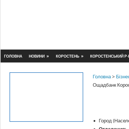
Skip
to
content
ГОЛОВНА
НОВИНИ
КОРОСТЕНЬ
КОРОСТЕНСЬКИЙ Р-
Головна
>
Бізне
Ощадбанк Коро
Город (Насел
Отделения: