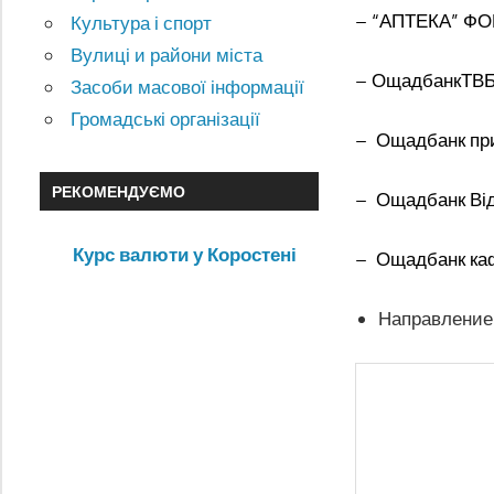
– “АПТЕКА” ФОП 
Культура і спорт
Вулиці и райони міста
– ОщадбанкТВБВ
Засоби масової інформації
Громадські організації
– Ощадбанк при
РЕКОМЕНДУЄМО
– Ощадбанк Від
Курс валюти у Коростені
– Ощадбанк каф
Направление