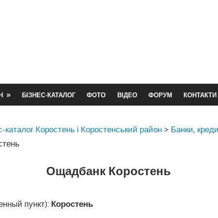
Н
БІЗНЕС-КАТАЛОГ
ФОТО
ВІДЕО
ФОРУМ
КОНТАКТИ
с-каталог Коростень і Коростенський район
>
Банки, кред
стень
Ощадбанк Коростень
енный пункт):
Коростень