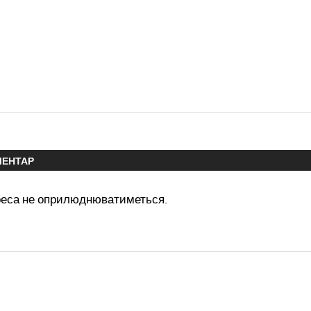
МЕНТАР
реса не оприлюднюватиметься.