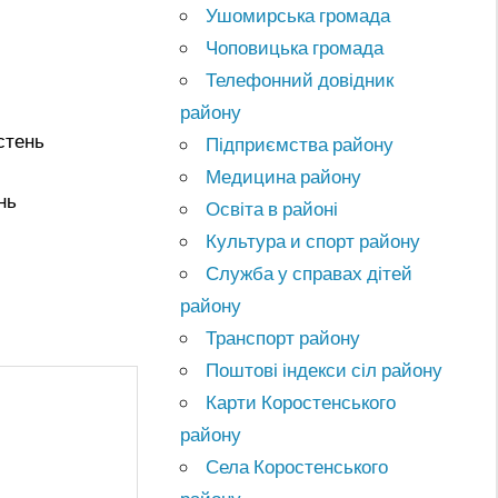
Ушомирська громада
Чоповицька громада
Телефонний довідник
району
стень
Підприємства району
Медицина району
нь
Освіта в районі
Культура и спорт району
Служба у справах дітей
району
Транспорт району
Поштові індекси сіл району
Карти Коростенського
району
Села Коростенського