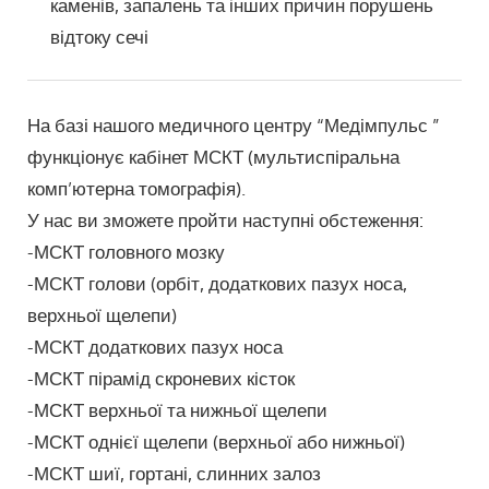
каменів, запалень та інших причин порушень
відтоку сечі
На базі нашого медичного центру “Медімпульс ”
функціонує кабінет МСКТ (мультиспіральна
комп’ютерна томографія).
У нас ви зможете пройти наступні обстеження:
-МСКТ головного мозку
-МСКТ голови (орбіт, додаткових пазух носа,
верхньої щелепи)
-МСКТ додаткових пазух носа
-МСКТ пірамід скроневих кісток
-МСКТ верхньої та нижньої щелепи
-МСКТ однієї щелепи (верхньої або нижньої)
-МСКТ шиї, гортані, слинних залоз