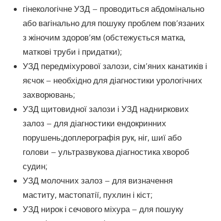
гінекологічне УЗД – проводиться абдомінально
або вагінально для пошуку проблем пов’язаних
з жіночим здоров’ям (обстежується матка,
маткові труби і придатки);
УЗД передміхурової залози, сім’яних канатиків і
яєчок – необхідно для діагностики урологічних
захворювань;
УЗД щитовидної залози і УЗД надниркових
залоз – для діагностики ендокринних
порушень;доплерографія рук, ніг, шиї або
голови – ультразвукова діагностика хвороб
судин;
УЗД молочних залоз – для визначення
маститу, мастопатії, пухлин і кіст;
УЗД нирок і сечового міхура – для пошуку