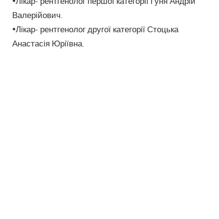
•Лікар- рентгенолог першої категорії Гуня Андрій
Валерійович.
•Лікар- рентгенолог другої категорії Стоцька
Анастасія Юріївна.