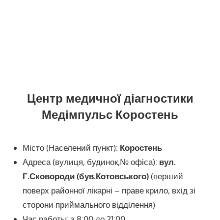
Центр медичної діагностики
Медімпульс Коростень
Місто (Населений пункт):
Коростень
Адреса (вулиця, будинок,№ офіса):
вул.
Г.Сковороди (був.Котовського)
(перший
поверх районної лікарні – праве крило, вхід зі
сторони приймального відділення)
Час работы: з 8:00 до 21:00