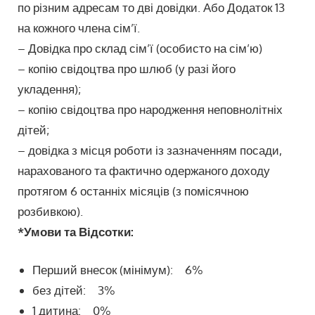
по різним адресам то дві довідки. Або Додаток 13
на кожного члена сім’ї.
– Довідка про склад сім’ї (особисто на сім’ю)
– копію свідоцтва про шлюб (у разі його
укладення);
– копію свідоцтва про народження неповнолітніх
дітей;
– довідка з місця роботи із зазначенням посади,
нарахованого та фактично одержаного доходу
протягом 6 останніх місяців (з помісячною
розбивкою).
*Умови та Відсотки:
Перший внесок (мінімум): 6%
без дітей: 3%
1 дитина: 0%