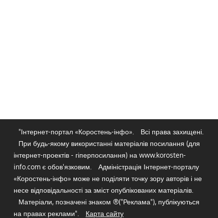
"Інтернет-портал «Коростень-інфо».
Всі права захищені.
При будь-якому використанні матеріалів посилання (для
інтернет-проектів - гіперпосилання) на www.korosten-
info.com є обов'язковим.
Адміністрація Інтернет-порталу
«Коростень-інфо» може не поділяти точку зору авторів і не
несе відповідальності за зміст опублікованих матеріалів.
Матеріали, позначені знаком ®("Реклама"), публікуються
на правах реклами".
Карта сайту