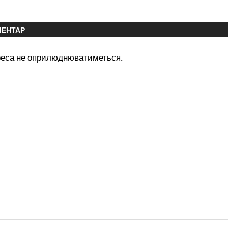
МЕНТАР
реса не оприлюднюватиметься.