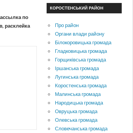
КОРОСТЕНСЬКИЙ РАЙОН
рассылка по
Про район
, расклейка
Органи влади району
Білокоровицька громада
Гладковицька громада
Горщиківська громада
Іршанська громада
Лугинська громада
Коростенська громада
Малинська громада
Народицька громада
Овруцька громада
Олевська громада
Словечанська громада