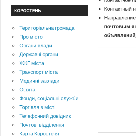
Контактный н
КОРОСТЕНЬ
Направление
почтовым ящ
Територіальна громада
объявлений
Про місто
Органи влади
Державні органи
ЖКГ міста
Транспорт міста
Медичні заклади
Освіта
Фонди, соціальні служби
Торгівля в місті
Телефонний довідник
Почтові відділення
Карта Коростеня