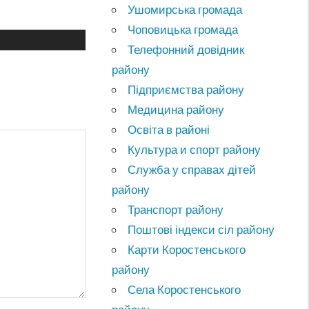
Ушомирська громада
Чоповицька громада
Телефонний довідник
району
Підприємства району
Медицина району
Освіта в районі
Культура и спорт району
Служба у справах дітей
району
Транспорт району
Поштові індекси сіл району
Карти Коростенського
району
Села Коростенського