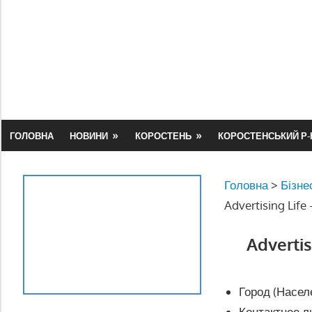
Skip
to
content
ГОЛОВНА
НОВИНИ
КОРОСТЕНЬ
КОРОСТЕНСЬКИЙ Р-
Головна
>
Бізне
Advertising Lif
Adverti
Город (Насел
Контактное л