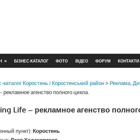
Н
БІЗНЕС-КАТАЛОГ
ФОТО
ВІДЕО
ФОРУМ
КОНТАКТИ
с-каталог Коростень і Коростенський район
>
Реклама, Ди
e – рекламное агенство полного цикла.
sing Life – рекламное агенство полног
енный пункт):
Коростень
ицо:
Леся Ходаковская