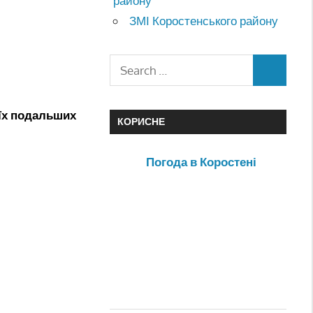
району
ЗМІ Коростенського району
оїх подальших
КОРИСНЕ
Погода в Коростені