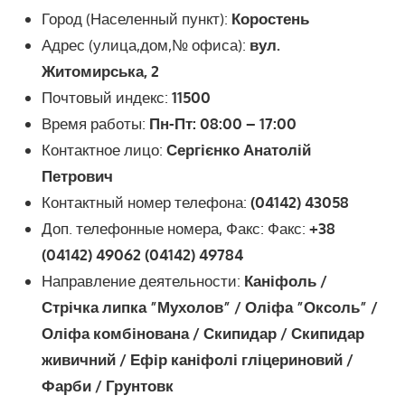
Город (Населенный пункт):
Коростень
Адрес (улица,дом,№ офиса):
вул.
Житомирська, 2
Почтовый индекс:
11500
Время работы:
Пн-Пт: 08:00 – 17:00
Контактное лицо:
Сергієнко Анатолій
Петрович
Контактный номер телефона:
(04142) 43058
Доп. телефонные номера, Факс:
Факс:
+38
(04142) 49062 (04142) 49784
Направление деятельности:
Каніфоль /
Стрічка липка ”Мухолов” / Оліфа ”Оксоль” /
Оліфа комбінована / Скипидар / Скипидар
живичний / Ефір каніфолі гліцериновий /
Фарби / Грунтовк