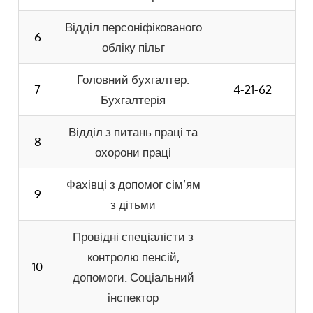
Відділ персоніфікованого
6
обліку пільг
Головний бухгалтер.
7
4-21-62
Бухгалтерія
Відділ з питань праці та
8
охорони праці
Фахівці з допомог сім’ям
9
з дітьми
Провідні спеціалісти з
контролю пенсій,
10
допомоги. Соціальний
інспектор