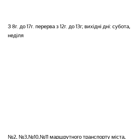
З 8г. до 17г. перерва з 12г. до 13г; вихідні дні: субота,
неділя
№2, №3,№10,№11
маршрутного транспорту міста,