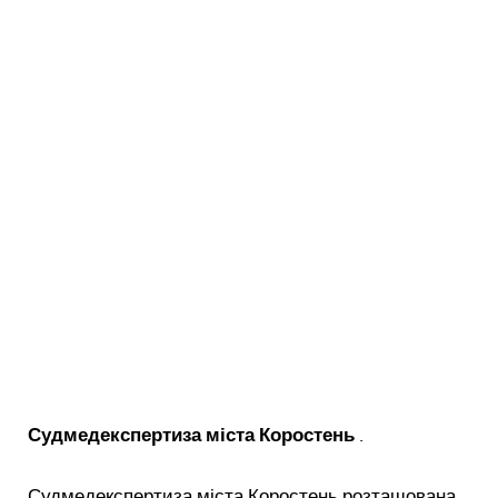
Судмедекспертиза міста Коростень
.
Судмедекспертиза міста Коростень розташована