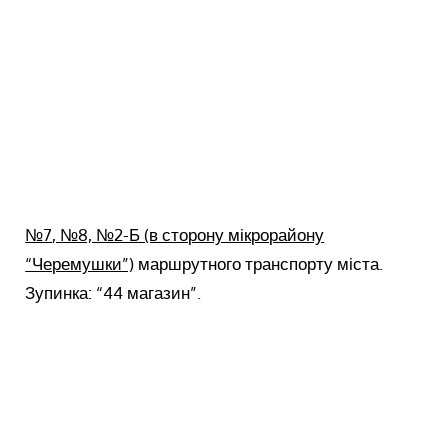
№7
, №8, №2-Б (в сторону мікрорайону
“Черемушки”)
маршрутного транспорту міста.
Зупинка: “44 магазин”.