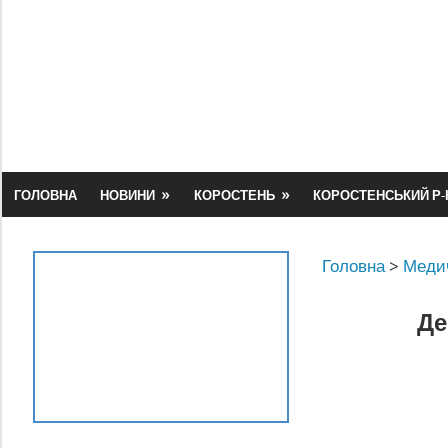
Skip
to
content
ГОЛОВНА
НОВИНИ
КОРОСТЕНЬ
КОРОСТЕНСЬКИЙ Р-
Головна
>
Медич
Де