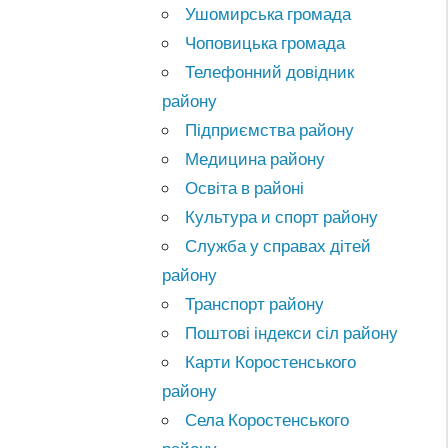
Ушомирська громада
Чоповицька громада
Телефонний довідник
району
Підприємства району
Медицина району
Освіта в районі
Культура и спорт району
Служба у справах дітей
району
Транспорт району
Поштові індекси сіл району
Карти Коростенського
району
Села Коростенського