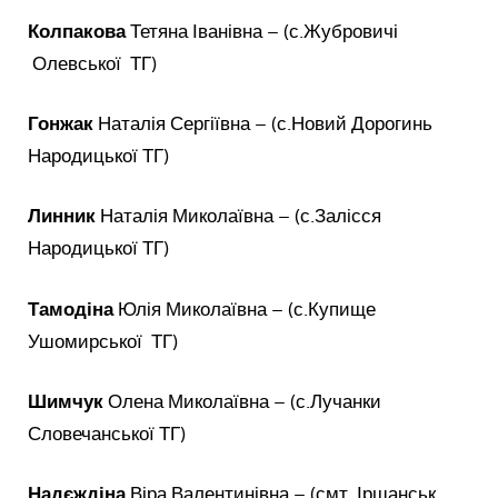
Колпакова
Тетяна Іванівна – (с.Жубровичі
Олевської ТГ)
Гонжак
Наталія Сергіївна – (с.Новий Дорогинь
Народицької ТГ)
Линник
Наталія Миколаївна – (с.Залісся
Народицької ТГ)
Тамодіна
Юлія Миколаївна – (с.Купище
Ушомирської ТГ)
Шимчук
Олена Миколаївна – (с.Лучанки
Словечанської ТГ)
Надєждіна
Віра Валентинівна – (смт. Іршанськ