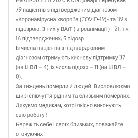
На 08-00 23.11.2020 в стаціонарі перебуває
79 пацієнтів з підтвердженим діагнозом
«Коронавірусна хвороба (COVID-19)» та 39 з
підозрою. З них у ВАіТ ( в реанімації ) –21, т.ч.
16 підтверджених, 5 підозр.
Із числа пацієнтів з підтвердженим
діагнозом отримують кисневу підтримку 37
(на ШВЛ – 4), із числа підозр – 11 (на ШВЛ –
0).
За тиждень померли 2 людей. Висловлюємо
щирі співчуття рідним та близьким померлих.
Дякуємо медикам, котрі якісно виконують
свю роботу !
Бережіть себе і своїх близьких, поважайте
оточуючих !