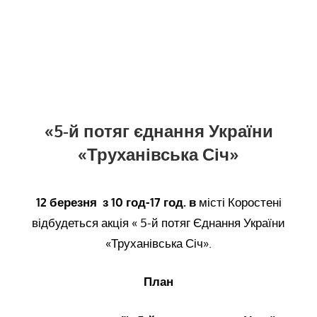
«5-й потяг єднання України
«Труханівська Січ»
12 березня
з
1
0
год-
17 год.
в
місті Коростені
відбудеться акція « 5-й потяг Єднання України
«Труханівська Січ».
План