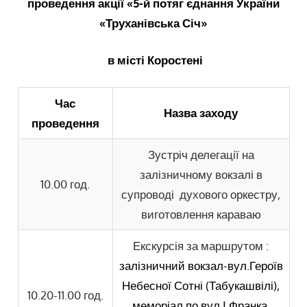
проведення акції «5-й потяг єднання України
«Труханівська Січ»
в місті Коростені
Час
Назва заходу
проведення
Зустріч делегації на
залізничному вокзалі в
10.00 год.
супроводі духового оркестру,
виготовлення караваю
Екскурсія за маршрутом :
залізничний вокзал-вул.Героїв
Небесної Сотні (Табукашвілі),
10.20-11.00 год.
меморіал по вул.І.Франка,