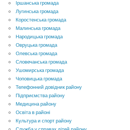
Іршанська громада
Лугинська громада
Коростенська громада
Малинська громада
Народицька громада
Овруцька громада
Олевська громада
Словечанська громада
Ушомирська громада
Чоповицька громада
Телефонний довідник району
Підприємства району
Медицина району
Освіта в районі
Культура и спорт району
Служба у справах дітей району