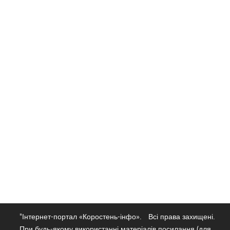
"Інтернет-портал «Коростень-інфо».
Всі права захищені.
При будь-якому використанні матеріалів посилання (для