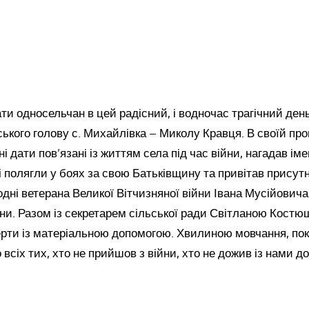
и односельчан в цей радісний, і водночас трагічний день
ького голову с. Михайлівка – Миколу Кравця. В своїй пром
і дати пов’язані із життям села під час війни, нагадав іме
і полягли у боях за свою Батьківщину та привітав присутні
одні ветерана Великої Вітчизняної війни Івана Мусійович
ійни. Разом із секретарем сільської ради Світланою Кост
верти із матеріальною допомогою. Хвилиною мовчання, пок
всіх тих, хто не прийшов з війни, хто не дожив із нами до