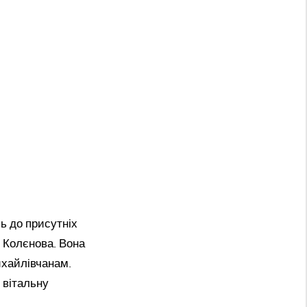
ь до присутніх
я Колєнова. Вона
ихайлівчанам.
 вітальну