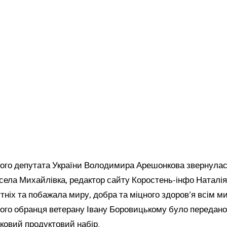
ного депутата України Володимира Арешонкова звернулас
 села Михайлівка, редактор сайту Коростень-інфо Наталі
тніх та побажала миру, добра та міцного здоров’я всім м
ного обранця ветерану Івану Боровицькому було передано
тковий продуктовий набір.