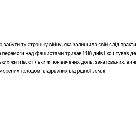
на забути ту страшну війну, яка залишила свій слід практи
 перемоги над фашистами тривав 1418 днів і коштував де
ких життів, стільки ж понівечених доль, закатованих, ви
морених голодом, відірваних від рідної землі.