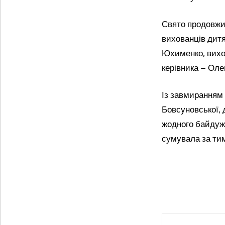
Свято продовжи
вихованців дитя
Юхименко, вихов
керівника – Оле
Із завмиранням 
Бовсуновської, 
жодного байдужог
сумувала за тим