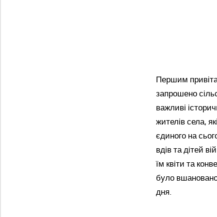
Першим привітат
запрошено сільс
важливі історичн
жителів села, як
єдиного на сьог
вдів та дітей в
їм квіти та кон
було вшановано 
дня.