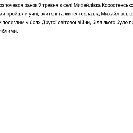
озпочався ранок 9 травня в селі Михайлівка Коростенсько
ами пройшли учні, вчителі та жителі села від Михайлівськ
у полеглим у боях Другої світової війни, біля якого було 
гиблими.