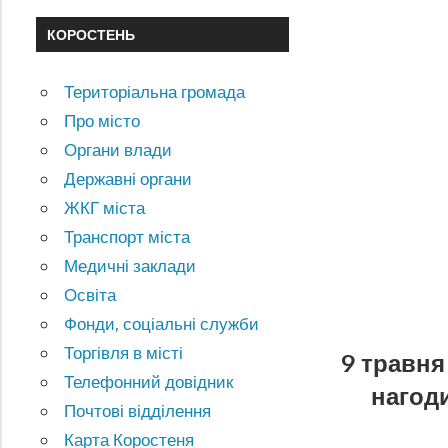
КОРОСТЕНЬ
Територіальна громада
Про місто
Органи влади
Державні органи
ЖКГ міста
Транспорт міста
Медичні заклади
Освіта
Фонди, соціальні служби
Торгівля в місті
9 травня
Телефонний довідник
нагоди
Почтові відділення
Карта Коростеня