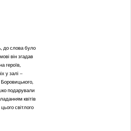
, до слова було
ові він згадав
на героїв,
х у залі –
а Боровицького,
юшко подарували
ладанням квітів
 цього світлого