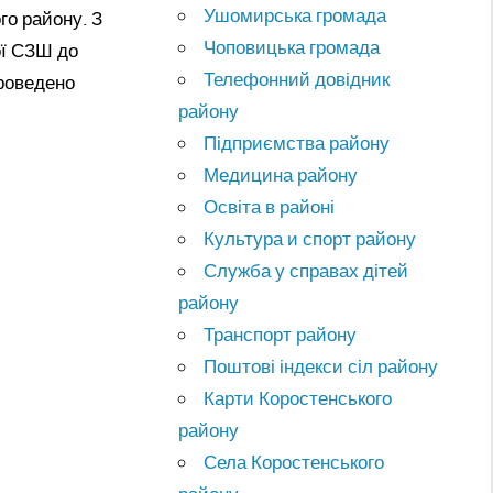
Ушомирська громада
го району. З
Чоповицька громада
ої СЗШ до
Телефонний довідник
проведено
району
Підприємства району
Медицина району
Освіта в районі
Культура и спорт району
Служба у справах дітей
району
Транспорт району
Поштові індекси сіл району
Карти Коростенського
району
Села Коростенського