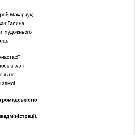
гій Макарчук),
вач Галина
и: художнього
ець.
Анастасії
ось в залі
день не
 землі.
з громадськістю
жадміністрації.