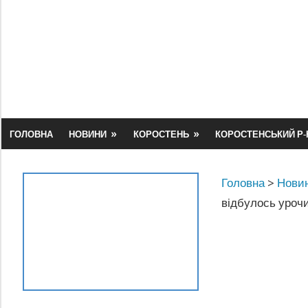
Skip
to
content
ГОЛОВНА
НОВИНИ
КОРОСТЕНЬ
КОРОСТЕНСЬКИЙ Р-
Головна
>
Новин
відбулось урочи