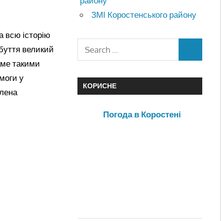
району
ЗМІ Коростенського району
а всю історію
небуття великий
аме такими
моги у
КОРИСНЕ
Олена
Погода в Коростені