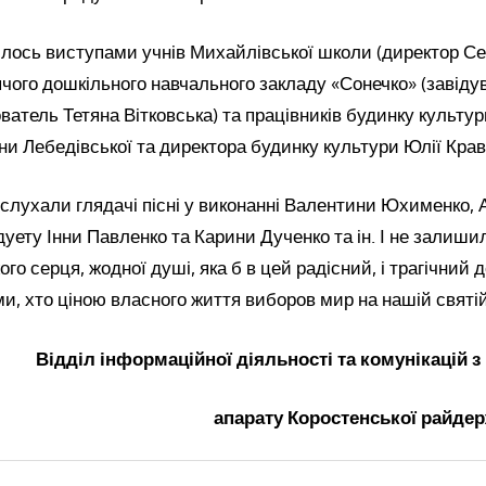
лось виступами учнів Михайлівської школи (директор Сер
чого дошкільного навчального закладу «Сонечко» (завіду
атель Тетяна Вітковська) та працівників будинку культур
ни Лебедівської та директора будинку культури Юлії Крав
слухали глядачі пісні у виконанні Валентини Юхименко, 
дуету Інни Павленко та Карини Дученко та ін. І не залишил
о серця, жодної душі, яка б в цей радісний, і трагічний 
и, хто ціною власного життя виборов мир на нашій святій
Відділ інформаційної діяльності та комунікацій 
апарату Коростенської райдер