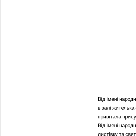
Від імені народ
в залі жителька
привітала прису
Від імені народ
листівку та свя