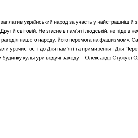
заплатив український народ за участь у найстрашнішій з
Другій світовій. Не згасне в пам’яті людській, не піде в 
 трагедія нашого народу, його перемога на фашизмом». С
ли урочистості до Дня пам’яті та примирення і Дня Пере
 будинку культури ведучі заходу – Олександр Стужук і 