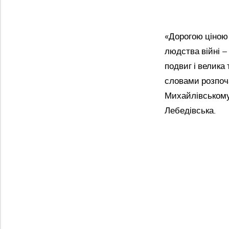
«Дорогою ціною 
людства війні – 
подвиг і велика
словами розпоча
Михайлівському
Лебедівська.