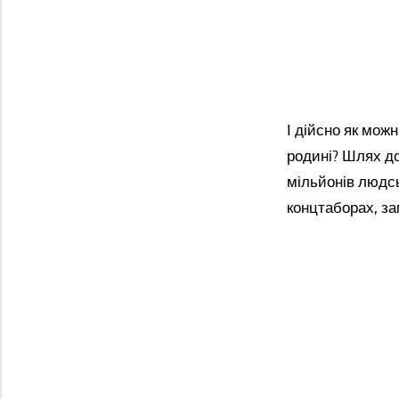
І дійсно як мож
родині? Шлях до
мільйонів людсь
концтаборах, за