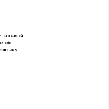
чно в кожній
сятків
нищених у