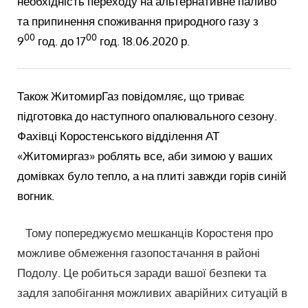
необхідність переходу на альтернативне паливо
та припинення споживання природного газу з
00
00
9
год. до 17
год. 18.06.2020 р.
Також ЖитомирГаз повідомляє, що триває
підготовка до наступного опалювального сезону.
Фахівці Коростенського відділення АТ
«Житомиргаз» роблять все, аби зимою у ваших
домівках було тепло, а на плиті завжди горів синій
вогник.
⠀Тому попереджуємо мешканців Коростеня про
можливе обмеження газопостачання в районі
Подолу. Це робиться заради вашої безпеки та
задля запобігання можливих аварійних ситуацій в