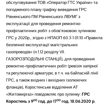
обслуговування ТОВ «Оператор ГТС України» та
погодженого плану графіку виведення ГРС
Рівненського ПМ Рівненського ЛВУМГ з
експлуатації для проведення ремонтно-
профілактичних робіт з обов’язковою зупинкою
ГРС у 2020р., згідно з НПАОП 60.3-1.01.10 «Правила
безпечної експлуатації магістральних
газопроводів» (п.1.12 розділу VII.
ГАЗОРОЗПОДІЛЬНІ СТАНЦІЇ), для проведення
ремонтно-профілактичних робіт (ревізія запірної
та регулюючої арматури, в т.ч. на байпасній лінії
ГРС, а також вхідних і вихідних ізолюючих
фланців), Коростенське відділення АТ
«Житомиргаз» повідомляє про зупинку:
ГРС
00
00
Коростень з 9
год. до 17
год. 18.06.2020 р.