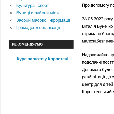
Про допомогу по
Культура і спорт
Вулиці и райони міста
26.05.2022 року
Засоби масової інформації
Віталія Бунечк
Громадські організації
отримано благод
малозабезпечени
РЕКОМЕНДУЄМО
Надзвичайно пр
Курс валюти у Коростені
подоланні постт
Допомога буде с
реабілітації ді
центр для дітей
Коростенський 