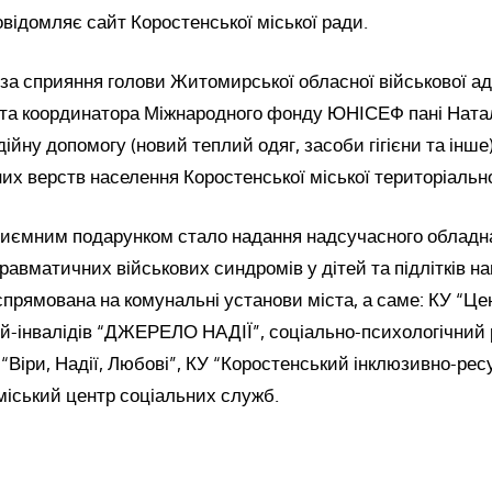
відомляє сайт Коростенської міської ради.
 за сприяння голови Житомирської обласної військової ад
о та координатора Міжнародного фонду ЮНІСЕФ пані Натал
ійну допомогу (новий теплий одяг, засоби гігієни та інше
х верств населення Коростенської міської територіально
иємним подарунком стало надання надсучасного обладна
равматичних військових синдромів у дітей та підлітків н
прямована на комунальні установи міста, а саме: КУ “Це
тей-інвалідів “ДЖЕРЕЛО НАДІЇ”, соціально-психологічний 
 “Віри, Надії, Любові”, КУ “Коростенський інклюзивно-рес
міський центр соціальних служб.