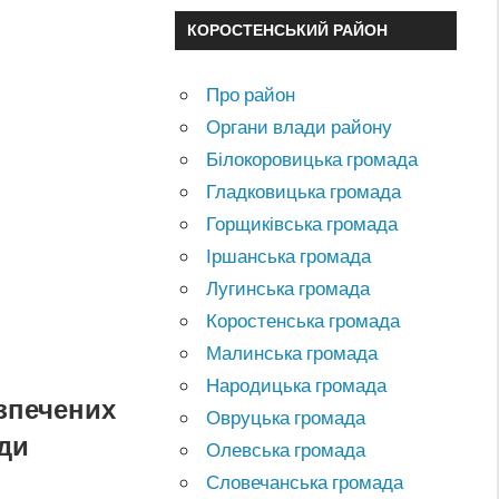
КОРОСТЕНСЬКИЙ РАЙОН
Про район
Органи влади району
Білокоровицька громада
Гладковицька громада
Горщиківська громада
Іршанська громада
Лугинська громада
Коростенська громада
Малинська громада
Народицька громада
езпечених
Овруцька громада
ади
Олевська громада
Словечанська громада