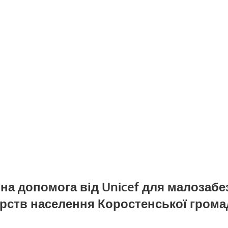
на допомога від Unicef для малозаб
рств населення Коростенської гром