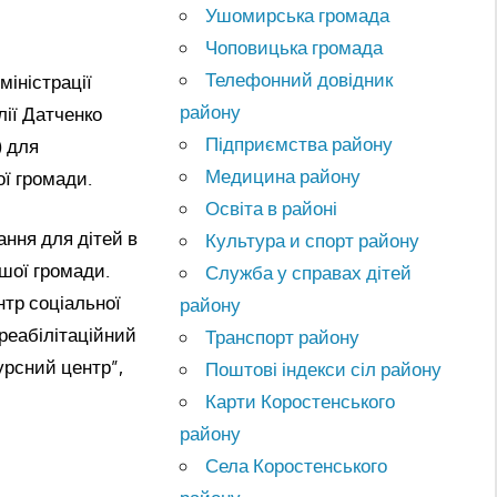
Ушомирська громада
Чоповицька громада
Телефонний довідник
міністрації
району
ії Датченко
Підприємства району
) для
Медицина району
ї громади.
Освіта в районі
ння для дітей в
Культура и спорт району
ашої громади.
Служба у справах дітей
нтр соціальної
району
реабілітаційний
Транспорт району
урсний центр”,
Поштові індекси сіл району
Карти Коростенського
району
Села Коростенського