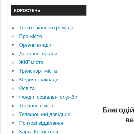
КОРОСТЕНЬ
Територіальна громада
Про місто
Органи влади
Державні органи
ЖКГ міста
Транспорт міста
Медичні заклади
Освіта
Фонди, соціальні служби
Торгівля в місті
Благодій
Телефонний довідник
ве
Почтові відділення
Карта Коростеня