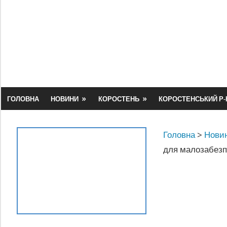
Skip
to
content
ГОЛОВНА
НОВИНИ
КОРОСТЕНЬ
КОРОСТЕНСЬКИЙ Р-
Головна
>
Новин
для малозабезп