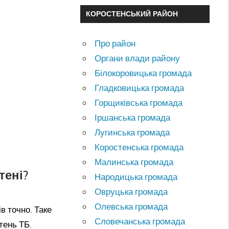
КОРОСТЕНСЬКИЙ РАЙОН
Про район
Органи влади району
Білокоровицька громада
Гладковицька громада
Горщиківська громада
Іршанська громада
Лугинська громада
Коростенська громада
Малинська громада
тені?
Народицька громада
Овруцька громада
Олевська громада
в точно. Таке
Словечанська громада
тень ТБ.