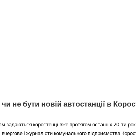
 чи не бути новій автостанції в Корос
м задаються коростенці вже протягом останніх 20-ти рокі
 вчергове і журналісти комунального підприємства Корос