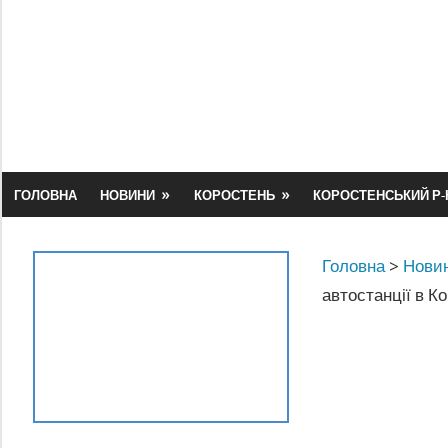
Skip
to
content
ГОЛОВНА
НОВИНИ
КОРОСТЕНЬ
КОРОСТЕНСЬКИЙ Р-
Головна
>
Новин
автостанції в Ко