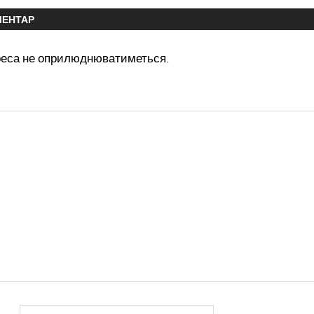
МЕНТАР
реса не оприлюднюватиметься.