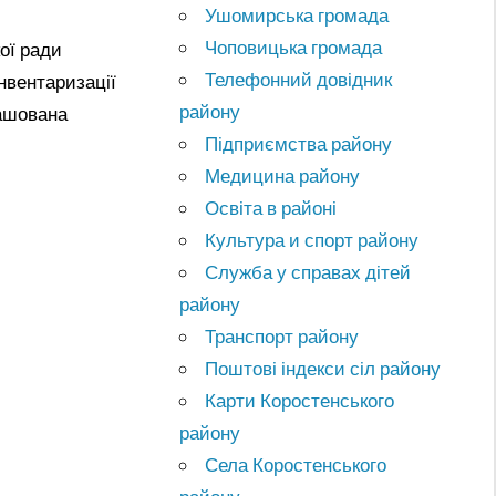
Ушомирська громада
Чоповицька громада
ої ради
Телефонний довідник
нвентаризації
району
ташована
Підприємства району
Медицина району
Освіта в районі
Культура и спорт району
Служба у справах дітей
району
Транспорт району
Поштові індекси сіл району
Карти Коростенського
району
Села Коростенського