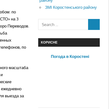
району
ЗМІ Коростенського району
обом: по
ИСТО» на 3
Бюро Переводов.
сьба
денных
КОРИСНЕ
телефонов, по
Погода в Коростені
чного масштаба
 и
ческие
в ежедневно
ля выезда за