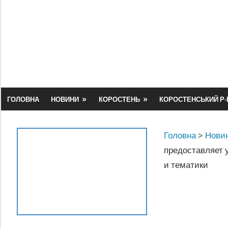
Skip
to
content
ГОЛОВНА
НОВИНИ
КОРОСТЕНЬ
КОРОСТЕНСЬКИЙ Р-
Головна
>
Новин
предоставляет 
и тематики