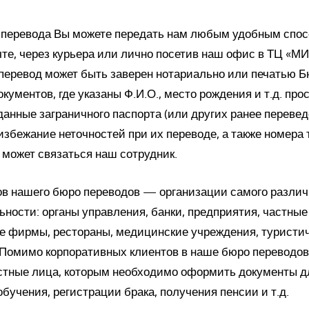
перевода Вы можете передать нам любым удобным спос
чте, через курьера или лично посетив наш офис в ТЦ «М
 перевод может быть заверен нотариально или печатью 
кументов, где указаны Ф.И.О., место рождения и т.д. про
данные заграничного паспорта (или других ранее переве
избежание неточностей при их переводе, а также номера 
 может связаться наш сотрудник.
ов нашего бюро переводов — организации самого разли
ности: органы управления, банки, предприятия, частные
е фирмы, рестораны, медицинские учреждения, туристи
д. Помимо корпоративных клиентов в наше бюро переводо
тные лица, которым необходимо оформить документы д
обучения, регистрации брака, получения пенсии и т.д.