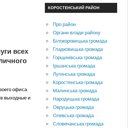
КОРОСТЕНСЬКИЙ РАЙОН
Про район
Органи влади району
Білокоровицька громада
Гладковицька громада
уги всех
Горщиківська громада
личного
Іршанська громада
Лугинська громада
Коростенська громада
воего офиса.
Малинська громада
 в выходные и
Народицька громада
Овруцька громада
Олевська громада
Словечанська громада