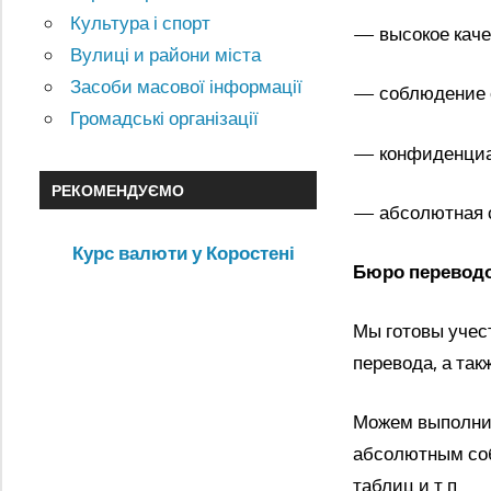
Культура і спорт
— высокое каче
Вулиці и райони міста
Засоби масової інформації
— соблюдение с
Громадські організації
— конфиденциа
РЕКОМЕНДУЄМО
— абсолютная с
Курс валюти у Коростені
Бюро переводо
Мы готовы учес
перевода, а так
Можем выполнит
абсолютным соб
таблиц и т.п.