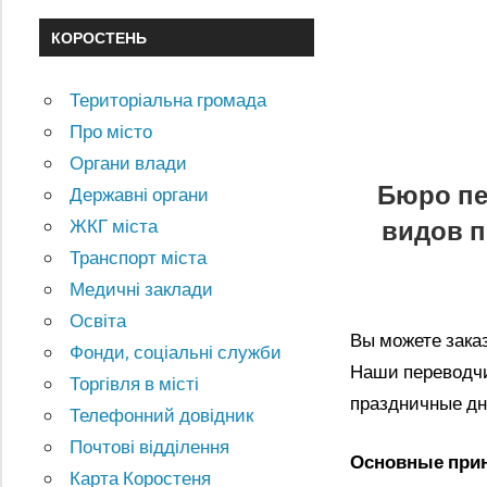
КОРОСТЕНЬ
Територіальна громада
Про місто
Органи влади
Бюро пе
Державні органи
видов п
ЖКГ міста
Транспорт міста
Медичні заклади
Освіта
Вы можете заказ
Фонди, соціальні служби
Наши переводчи
Торгівля в місті
праздничные дн
Телефонний довідник
Почтові відділення
Основные при
Карта Коростеня