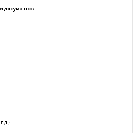
ки документов
о
.д.).