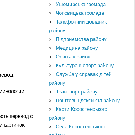
Ушомирська громада
Чоповицька громада
Телефонний довідник
району
Підприємства району
Медицина району
Освіта в районі
Культура и спорт району
Служба у справах дітей
ревод.
району
рминологии
Транспорт району
Поштові індекси сіл району
Карти Коростенського
сть перевод с
району
 картинок,
Села Коростенського