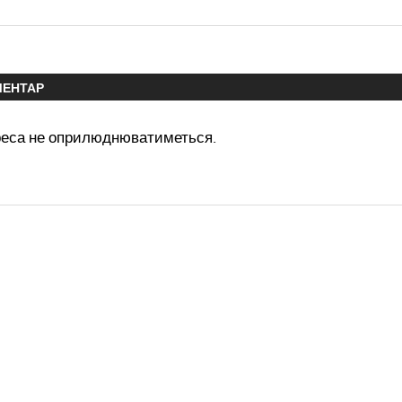
МЕНТАР
реса не оприлюднюватиметься.