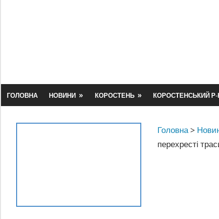
Skip
to
content
ГОЛОВНА
НОВИНИ
КОРОСТЕНЬ
КОРОСТЕНСЬКИЙ Р-
Головна
>
Новин
перехресті тра