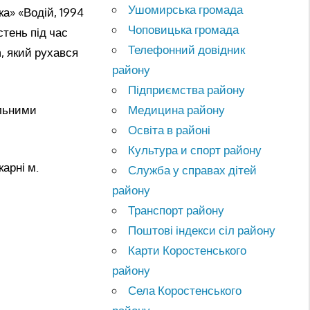
Ушомирська громада
а» «Водій, 1994
Чоповицька громада
тень під час
Телефонний довідник
, який рухався
району
Підприємства району
альними
Медицина району
Освіта в районі
Культура и спорт району
карні м.
Служба у справах дітей
району
Транспорт району
Поштові індекси сіл району
Карти Коростенського
району
Села Коростенського