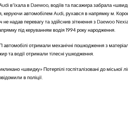
Audi в’їхала в Daewoo, водіїв та пасажира забрала «швидк
, керуючи автомобілем Audi, рухався в напрямку м. Корос
ч не надав перевагу та здійснив зіткнення з Daewoo Nexia
апрямку під керуванням водія 1994 року народження.
ТП автомобілі отримали механічні пошкодження з матері
ир та водії отримали тілесні ушкодження.
кликано «швидку» Потерпілі госпіталізовані до міської лі
овідомили в поліції.