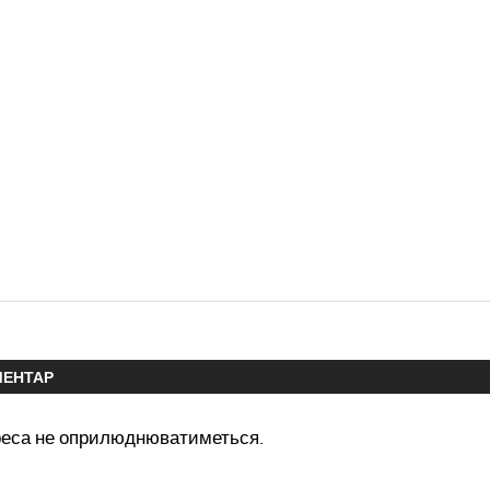
МЕНТАР
реса не оприлюднюватиметься.