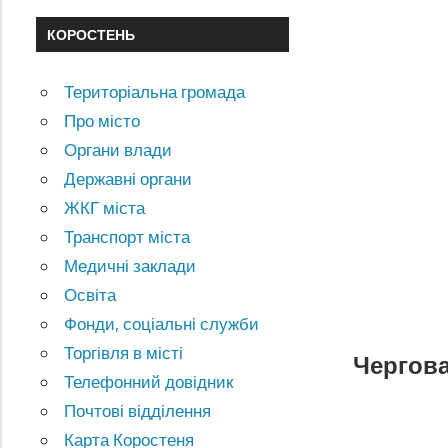
КОРОСТЕНЬ
Територіальна громада
Про місто
Органи влади
Державні органи
ЖКГ міста
Транспорт міста
Медичні заклади
Освіта
Фонди, соціальні служби
Торгівля в місті
Чергова
Телефонний довідник
Почтові відділення
Карта Коростеня