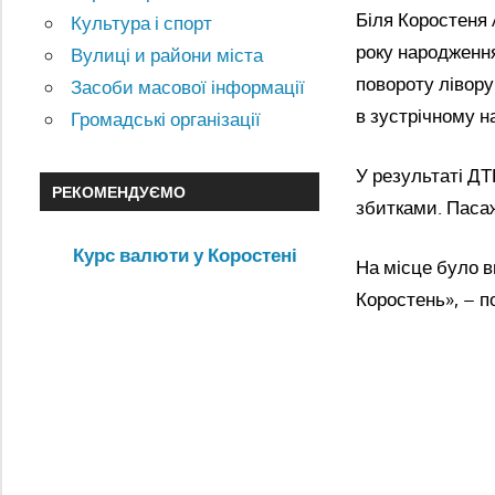
Біля Коростеня 
Культура і спорт
року народження
Вулиці и райони міста
повороту лівору
Засоби масової інформації
в зустрічному н
Громадські організації
У результаті Д
РЕКОМЕНДУЄМО
збитками. Пасаж
Курс валюти у Коростені
На місце було ви
Коростень», – п