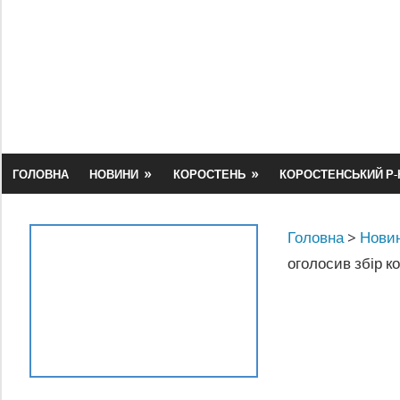
Skip
to
content
ГОЛОВНА
НОВИНИ
КОРОСТЕНЬ
КОРОСТЕНСЬКИЙ Р-
Головна
>
Новин
оголосив збір к