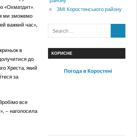
району
ню «Охматдит».
ЗМІ Коростенського району
ом ми зможемо
ей важкий час»,
криньок в
КОРИСНЕ
 долучитися до
го Хреста, який
Погода в Коростені
йтеся за
 Зробімо все
», – наголосила