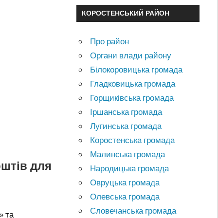
КОРОСТЕНСЬКИЙ РАЙОН
Про район
Органи влади району
Білокоровицька громада
Гладковицька громада
Горщиківська громада
Іршанська громада
Лугинська громада
Коростенська громада
Малинська громада
оштів для
Народицька громада
Овруцька громада
Олевська громада
Словечанська громада
» та