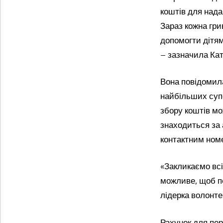
коштів для над
Зараз кожна гри
допомогти дітям
– зазначила Ка
Вона повідомила
найбільших супе
збору коштів мо
знаходиться за 
контактним номе
«Закликаємо всі
можливе, щоб по
лідерка волонте
Рахунок для пер