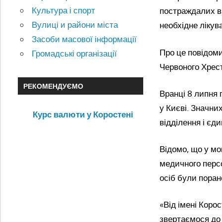
Культура і спорт
постраждалих вн
Вулиці и райони міста
необхідне лікув
Засоби масової інформації
Про це повідоми
Громадські організації
Червоного Хрес
РЕКОМЕНДУЄМО
Вранці 8 липня 
у Києві. Значни
Курс валюти у Коростені
відділення і єди
Відомо, що у мо
медичного персо
осіб були поран
«Від імені Коро
звертаємося до