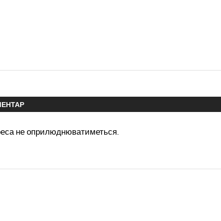
МЕНТАР
реса не оприлюднюватиметься.