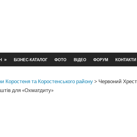
Н
БІЗНЕС-КАТАЛОГ
ФОТО
ВІДЕО
ФОРУМ
КОНТАКТИ
и Коростеня та Коростенського району
>
Червоний Хрест
оштів для «Охматдиту»