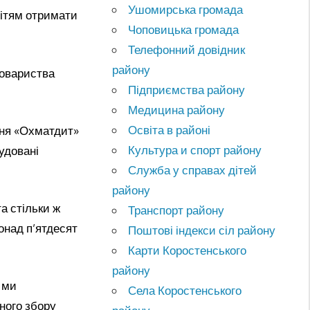
Ушомирська громада
дітям отримати
Чоповицька громада
Телефонний довідник
району
Товариства
Підприємства району
Медицина району
Освіта в районі
арня «Охматдит»
Культура и спорт району
удовані
Служба у справах дітей
району
а стільки ж
Транспорт району
понад п’ятдесят
Поштові індекси сіл району
Карти Коростенського
району
а ми
Села Коростенського
ного збору