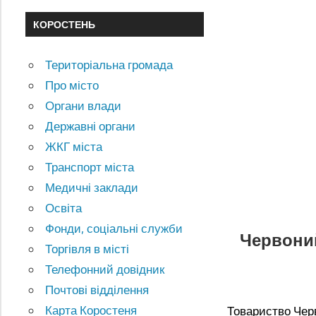
КОРОСТЕНЬ
Територіальна громада
Про місто
Органи влади
Державні органи
ЖКГ міста
Транспорт міста
Медичні заклади
Освіта
Фонди, соціальні служби
Червоний
Торгівля в місті
Телефонний довідник
Почтові відділення
Карта Коростеня
Товариство Черв