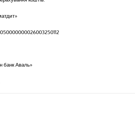
матдит»
8050000000026003250112
 банк Аваль»
.