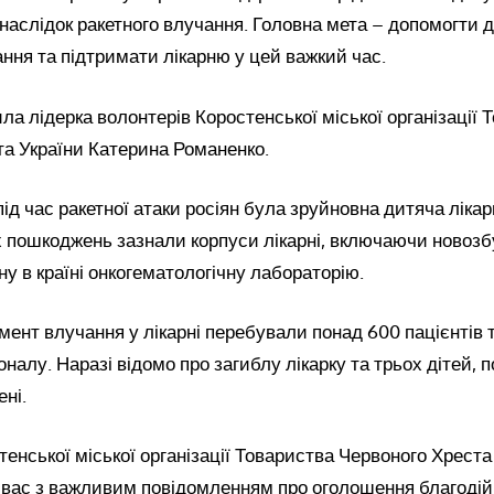
аслідок ракетного влучання. Головна мета – допомогти 
ання та підтримати лікарню у цей важкий час.
ла лідерка волонтерів Коростенської міської організації 
та України Катерина Романенко.
під час ракетної атаки росіян була зруйновна дитяча лік
х пошкоджень зазнали корпуси лікарні, включаючи новозб
ну в країні онкогематологічну лабораторію.
мент влучання у лікарні перебували понад 600 пацієнтів т
налу. Наразі відомо про загиблу лікарку та трьох дітей, 
ені.
стенської міської організації Товариства Червоного Хрест
 вас з важливим повідомленням про оголошення благодій