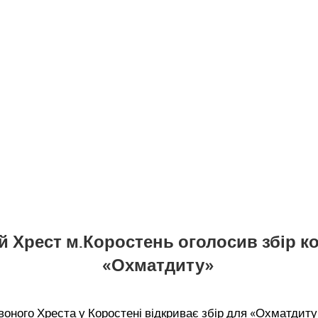
 Хрест м.Коростень оголосив збір к
«Охматдиту»
оного Хреста у Коростені відкриває збір для «Охматдиту