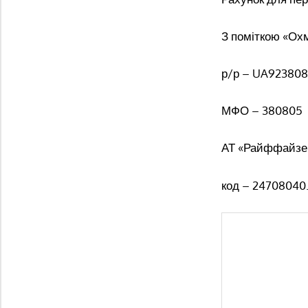
З поміткою «Ох
р/р – UA92380
МФО – 380805
АТ «Райффайзен
код – 24708040