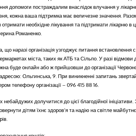
ання допомоги постраждалим внаслідок влучання у лікар
вня, кожна ваша підтримка має величезне значення. Раз
 отримати необхідне лікування та підтримати лікарню в ц
терина Романенко.
, що наразі організація узгоджує питання встановлення с
рмаркетах міста, таких як АТБ та Сільпо. У разі відмови
жна буде онлайн або ж прийшовши до організації Червоно
адресою: Ольгинська, 9. При виникненні запитань зверта
ром телефону організації – 096 415 88 16.
х небайдужих долучитися до цієї благодійної ініціативи.
вернути дітям їхнє здоров’я та надію на світле майбутнє
рів.
ерахування коштів: