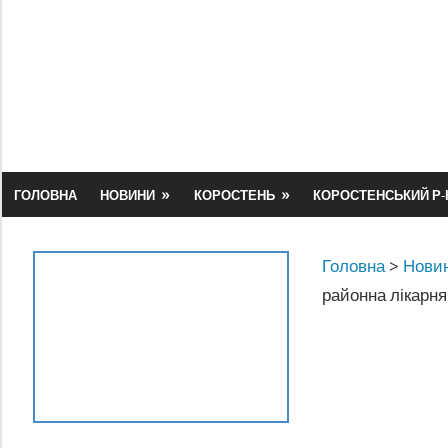
Skip
to
content
ГОЛОВНА
НОВИНИ
КОРОСТЕНЬ
КОРОСТЕНСЬКИЙ Р-
Головна
>
Новин
районна лікарня