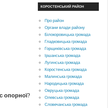
КОРОСТЕНСЬКИЙ РАЙОН
Про район
Органи влади району
Білокоровицька громада
Гладковицька громада
Горщиківська громада
Іршанська громада
Лугинська громада
Коростенська громада
Малинська громада
Народицька громада
Овруцька громада
с опорної?
Олевська громада
Словечанська громада