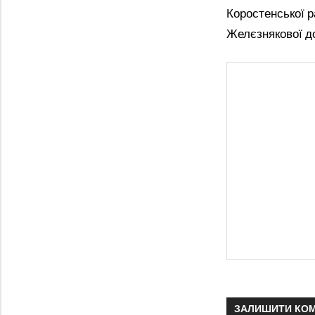
Коростенської 
Желєзнякової до
ЗАЛИШИТИ КО