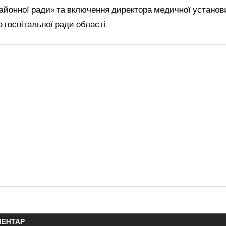
районної ради» та включення директора медичної устано
 госпітальної ради області.
МЕНТАР