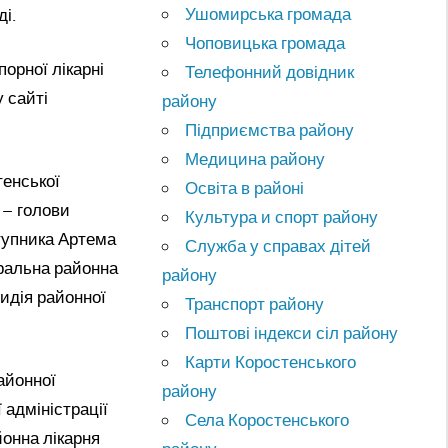
Ушомирська громада
ді.
Чоповицька громада
орної лікарні
Телефонний довідник
 сайті
району
Підприємства району
Медицина району
тенської
Освіта в районі
 – голови
Культура и спорт району
ступника Артема
Служба у справах дітей
ральна районна
району
идія районної
Транспорт району
Поштові індекси сіл району
Карти Коростенського
айонної
району
 адміністрації
Села Коростенського
йонна лікарня