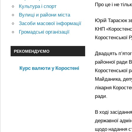
Про це і не тіль
Культура і спорт
Вулиці и райони міста
Юрій Тарасюк з
Засоби масової інформації
КНП «Коростенс
Громадські організації
Коростенської 
РЕКОМЕНДУЄМО
Двадцять п’ятог
районної ради В
Курс валюти у Коростені
Коростенської р
Майданика, деп
лікарня Коросте
ради.
В ході засіданн
державної адмін
щодо надання ст