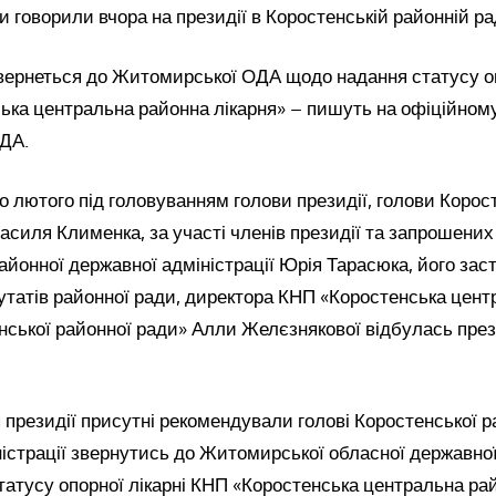
ки говорили вчора на президії в Коростенській районній ра
вернеться до Житомирської ОДА щодо надання статусу оп
ька центральна районна лікарня» – пишуть на офіційному
РДА.
о лютого під головуванням голови президії, голови Корос
асиля Клименка, за участі членів президії та запрошених
айонної державної адміністрації Юрія Тарасюка, його за
утатів районної ради, директора КНП «Коростенська цент
нської районної ради» Алли Желєзнякової відбулась през
я президії присутні рекомендували голові Коростенської р
істрації звернутись до Житомирської обласної державної
атусу опорної лікарні КНП «Коростенська центральна ра