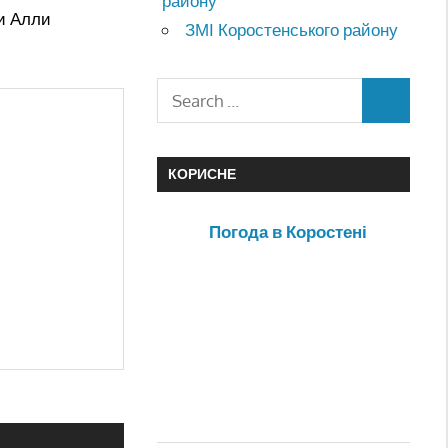
району
ви Алли
ЗМІ Коростенського району
КОРИСНЕ
Погода в Коростені