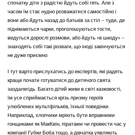
спочатку діти з радістю йдуть собі геть. Але з
часом їм стає нудно розважатися самостійно і
вони або йдуть назад до батьків за стіл – туди, де
піднімаються чарки, проголошуються тости,
ведуться дорослі розмови, або йдуть «в шкоду» –
знаходять собі такі розваги, що іноді закінчуються
не дуже приємно.
І тут варто прислухатись до експертів, які радять
краще почати готуватися до дитячого свята
заздалегідь. Багато дітей живе в світі казковості,
їм усе сприймається крізь призму героїв
улюблених мультфільмів, їхньої поведінки.
Наприклад, хлопчики мріють бути вправними
гонщиками як МакКвін, піратами чи провести час у
компанії Губки Боба тощо, а дівчатка уявляють