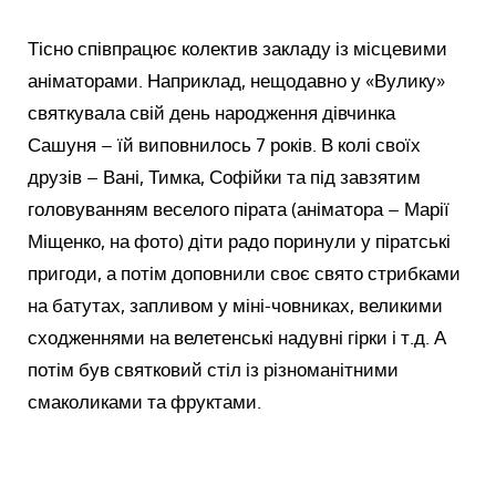
Тісно співпрацює колектив закладу із місцевими
аніматорами. Наприклад, нещодавно у «Вулику»
святкувала свій день народження дівчинка
Сашуня – їй виповнилось 7 років. В колі своїх
друзів – Вані, Тимка, Софійки та під завзятим
головуванням веселого пірата (аніматора – Марії
Міщенко, на фото) діти радо поринули у піратські
пригоди, а потім доповнили своє свято стрибками
на батутах, запливом у міні-човниках, великими
сходженнями на велетенські надувні гірки і т.д. А
потім був святковий стіл із різноманітними
смаколиками та фруктами.