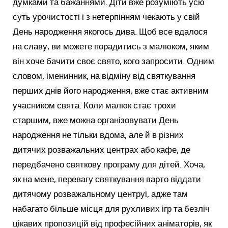
думками та бажаннями. Діти вже розуміють усю
суть урочистості і з нетерпінням чекають у свій
День народження якогось дива. Щоб все вдалося
на славу, ви можете порадитись з малюком, яким
він хоче бачити своє свято, кого запросити. Одним
словом, іменинник, на відміну від святкування
перших днів його народження, вже стає активним
учасником свята. Коли малюк стає трохи
старшим, вже можна організовувати День
народження не тільки вдома, але й в різних
дитячих розважальних центрах або кафе, де
передбачено святкову програму для дітей. Хоча,
як на мене, перевагу святкування варто віддати
дитячому розважальному центруі, адже там
набагато більше місця для рухливих ігр та безліч
цікавих пропозицій від професійних аніматорів, як