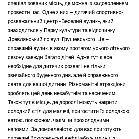
спеціалізованих місць, де можна із задоволенням
провести час. Одне з них – дитячий спортивно-
розважальний центр «Веселий вулик», який
знаходиться у Парку культури та відпочинку
Древлянський по вул. Грушевського. Це –
справжній вулик, в якому протягом усього літнього
сезону завжди багато дітей. Адже тут є все
необхідне для дитячих розваг і не тільки
звичайного буденного дня, але й справжнього
свята для вашої дитини. Різноманітні атракціони
зроблять цей день незабутнім та насиченим.
Також тут є місце, де дорослі можуть накрити
солодкий стіл для малечі, пригостити їх солодкою
ватою, попкорном, чаєм чи прохолодними
напоями. За домовленістю для вас приготують
справжні брюссельські вафлі або ж млинці з