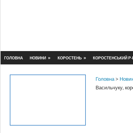
Skip
to
content
ГОЛОВНА
НОВИНИ
КОРОСТЕНЬ
КОРОСТЕНСЬКИЙ Р-
Головна
>
Новин
Васильчуку, кор