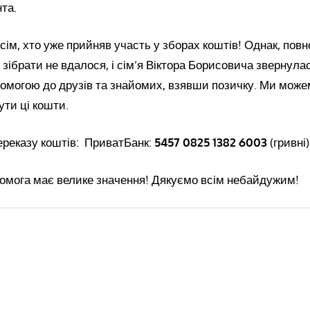
та.
ім, хто уже прийняв участь у зборах коштів! Однак, повн
 зібрати не вдалося, і сім’я Віктора Борисовича звернула
омогою до друзів та знайомих, взявши позичку. Ми може
ти ці кошти.
ереказу коштів: ПриватБанк:
5457 0825 1382 6003
(гривні)
омога має велике значення! Дякуємо всім небайдужим!