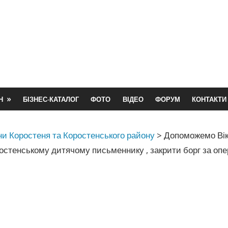
Н
БІЗНЕС-КАТАЛОГ
ФОТО
ВІДЕО
ФОРУМ
КОНТАКТИ
и Коростеня та Коростенського району
>
Допоможемо Вік
остенському дитячому письменнику , закрити борг за оп