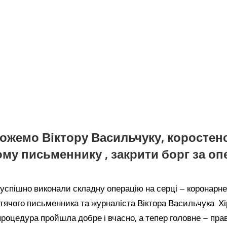
ожемо Віктору Васильчуку, коростен
му письменнику , закрити борг за о
і успішно виконали складну операцію на серці – коронарн
тячого письменника та журналіста Віктора Васильчука. Хі
роцедура пройшла добре і вчасно, а тепер головне – пр