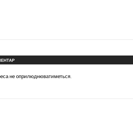
МЕНТАР
реса не оприлюднюватиметься.