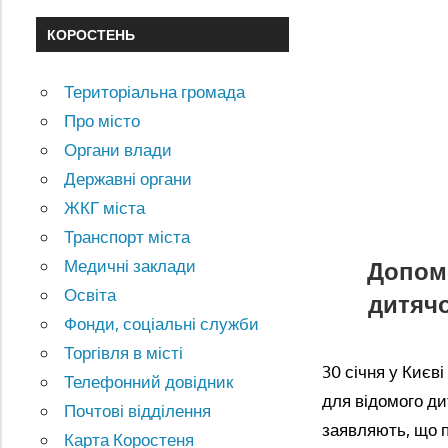
КОРОСТЕНЬ
Територіальна громада
Про місто
Органи влади
Державні органи
ЖКГ міста
Транспорт міста
Допом
Медичні заклади
Освіта
дитячо
Фонди, соціальні служби
Торгівля в місті
30 січня у Києв
Телефонний довідник
для відомого ди
Почтові відділення
заявляють, що п
Карта Коростеня