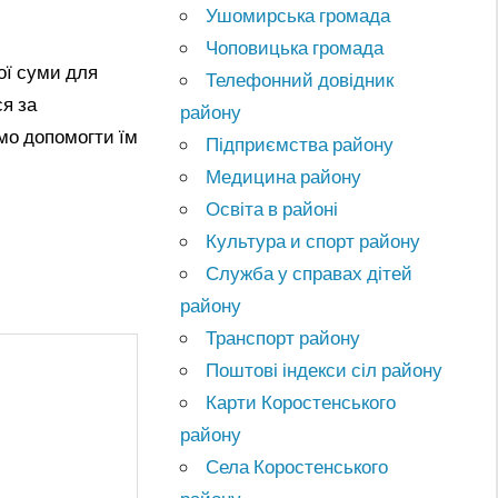
Ушомирська громада
Чоповицька громада
ої суми для
Телефонний довідник
ся за
району
мо допомогти їм
Підприємства району
Медицина району
Освіта в районі
Культура и спорт району
Служба у справах дітей
району
Транспорт району
Поштові індекси сіл району
Карти Коростенського
району
Села Коростенського