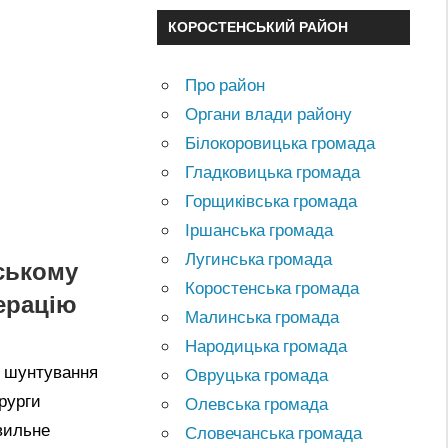
КОРОСТЕНСЬКИЙ РАЙОН
Про район
Органи влади району
Білокоровицька громада
Гладковицька громада
Горщиківська громада
Іршанська громада
Лугинська громада
ському
Коростенська громада
перацію
Малинська громада
Народицька громада
е шунтування
Овруцька громада
рурги
Олевська громада
авильне
Словечанська громада