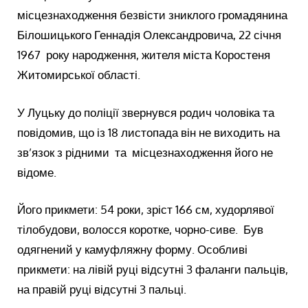
місцезнаходження безвісти зниклого громадянина
Білошицького Геннадія Олександровича, 22 січня
1967 року народження, жителя міста Коростеня
Житомирської області.
У Луцьку до поліції звернувся родич чоловіка та
повідомив, що із 18 листопада він не виходить на
зв’язок з рідними та місцезнаходження його не
відоме.
Його прикмети: 54 роки, зріст 166 см, худорлявої
тілобудови, волосся коротке, чорно-сиве. Був
одягнений у камуфляжну форму. Особливі
прикмети: на лівій руці відсутні 3 фаланги пальців,
на правій руці відсутні 3 пальці.