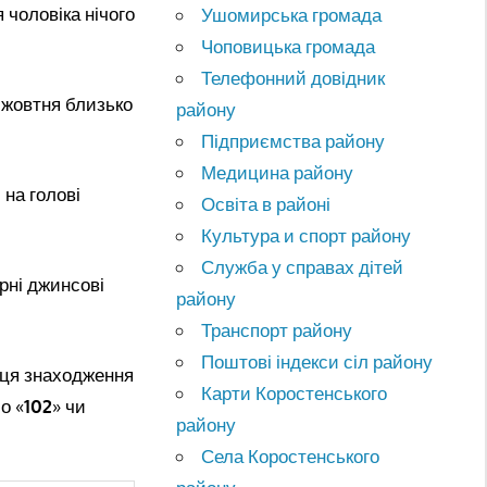
 чоловіка нічого
Ушомирська громада
Чоповицька громада
Телефонний довідник
 жовтня близько
району
Підприємства району
Медицина району
 на голові
Освіта в районі
Культура и спорт району
Служба у справах дітей
рні джинсові
району
Транспорт району
Поштові індекси сіл району
сця знаходження
Карти Коростенського
о «
102
» чи
району
Села Коростенського