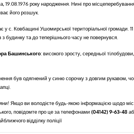
 19.08.1976 року народження. Нині про місцеперебування
иває його розшук.
є у с. Ковбащині Ушомирської територіальної громади. 11
в з будинку та до теперішнього часу не повернувся.
ора Башинського
: високого зросту, середньої тілобудови,
ення був одягнений у синю сорочку з довгим рукавом, чо
апці.
яни! Якщо ви володієте будь-якою інформацією щодо мі
ького, повідомте про це за телефонами
(04142) 9-63-48
аб
айближчого відділку поліції