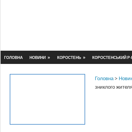
Skip
to
content
ГОЛОВНА
НОВИНИ
КОРОСТЕНЬ
КОРОСТЕНСЬКИЙ Р-
Головна
>
Новин
зниклого жител