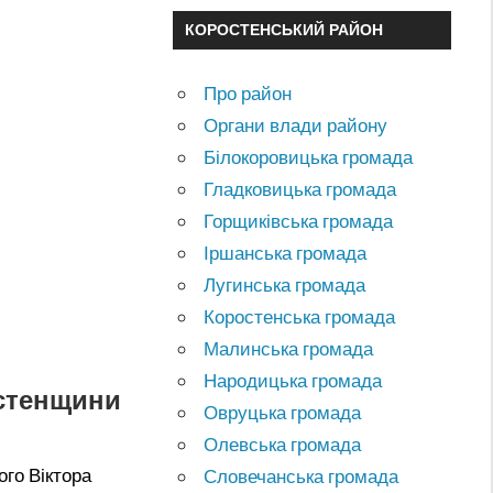
КОРОСТЕНСЬКИЙ РАЙОН
Про район
Органи влади району
Білокоровицька громада
Гладковицька громада
Горщиківська громада
Іршанська громада
Лугинська громада
Коростенська громада
Малинська громада
Народицька громада
остенщини
Овруцька громада
Олевська громада
го Віктора
Словечанська громада