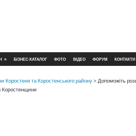
Н
БІЗНЕС-КАТАЛОГ
ФОТО
ВІДЕО
ФОРУМ
КОНТАКТИ
и Коростеня та Коростенського району
>
Допоможіть роз
я Коростенщини