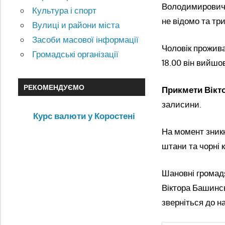
Володимировича,
Культура і спорт
не відомо та тр
Вулиці и райони міста
Засоби масової інформації
Чоловік прожива
Громадські організації
18.00 він вийшо
РЕКОМЕНДУЄМО
Прикмети Вікт
залисини.
Курс валюти у Коростені
На момент зникн
штани та чорні к
Шановні громад
Віктора Башинс
зверніться до н