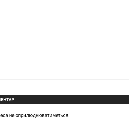
МЕНТАР
реса не оприлюднюватиметься.