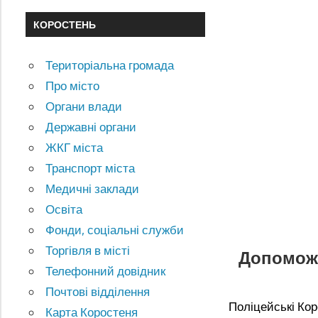
КОРОСТЕНЬ
Територіальна громада
Про місто
Органи влади
Державні органи
ЖКГ міста
Транспорт міста
Медичні заклади
Освіта
Фонди, соціальні служби
Торгівля в місті
Допоможі
Телефонний довідник
Почтові відділення
Поліцейські Ко
Карта Коростеня