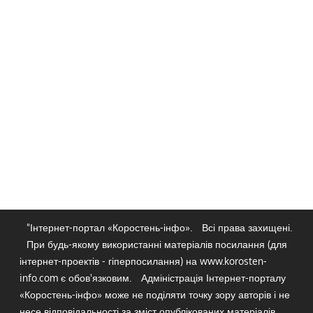
"Інтернет-портал «Коростень-інфо».
Всі права захищені.
При будь-якому використанні матеріалів посилання (для
інтернет-проектів - гіперпосилання) на www.korosten-
info.com є обов'язковим.
Адміністрація Інтернет-порталу
«Коростень-інфо» може не поділяти точку зору авторів і не
несе відповідальності за зміст опублікованих матеріалів.