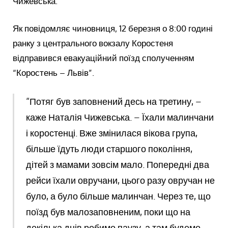
Чижевська.
Як повідомляє чиновниця, 12 березня о 8:00 годині
ранку з центрального вокзалу Коростеня
відправився евакуаційний поїзд сполученням
“Коростень – Львів”.
“Потяг був заповнений десь на третину, –
каже Наталія Чижевська. – Їхали малинчани
і коростенці. Вже змінилася вікова група,
більше їдуть люди старшого покоління,
дітей з мамами зовсім мало. Попередні два
рейси їхали овручани, цього разу овручан не
було, а було більше малинчан. Через те, що
поїзд був малозаповненим, поки що на
декілька днів робимо паузу, а там будемо