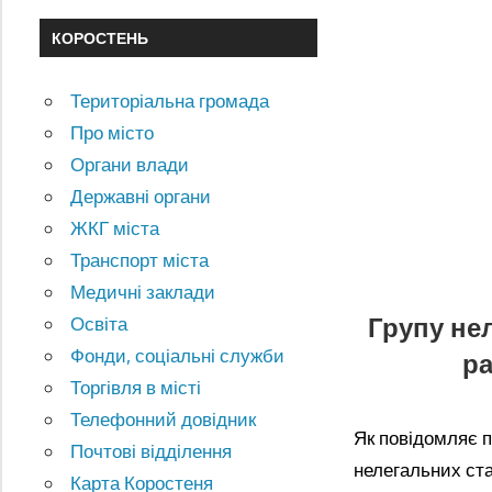
КОРОСТЕНЬ
Територіальна громада
Про місто
Органи влади
Державні органи
ЖКГ міста
Транспорт міста
Медичні заклади
Групу не
Освіта
Фонди, соціальні служби
ра
Торгівля в місті
Телефонний довідник
Як повідомляє 
Почтові відділення
нелегальних ст
Карта Коростеня