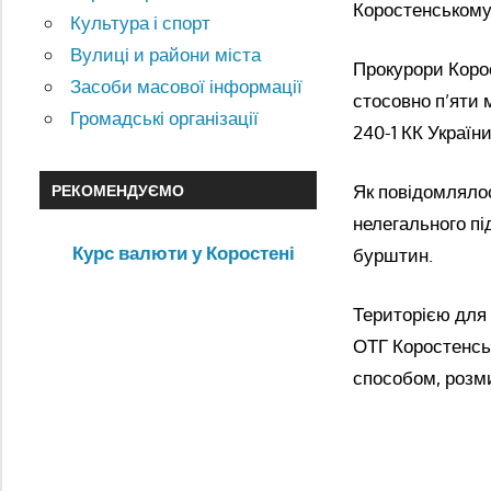
Коростенському
Культура і спорт
Вулиці и райони міста
Прокурори Корос
Засоби масової інформації
стосовно п’яти 
Громадські організації
240-1 КК України
Як повідомлялос
РЕКОМЕНДУЄМО
нелегального пі
Курс валюти у Коростені
бурштин.
Територією для 
ОТГ Коростенсь
способом, розм