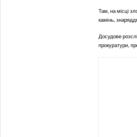
Там, на місці з
камінь, знарядд
Досудове розслі
прокуратури, пр