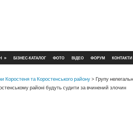
Н
БІЗНЕС-КАТАЛОГ
ФОТО
ВІДЕО
ФОРУМ
КОНТАКТИ
и Коростеня та Коростенського району
>
Групу нелегальн
остенському районі будуть судити за вчинений злочин