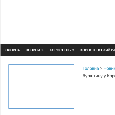
Skip
to
content
ГОЛОВНА
НОВИНИ
КОРОСТЕНЬ
КОРОСТЕНСЬКИЙ Р-
Головна
>
Новин
бурштину у Кор