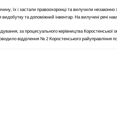
лочину, їх і застали правоохоронці та вилучили незаконно
я видобутку та допоміжний інвентар. На вилучені речі на
дування, за процесуального керівництва Коростенської о
оводило відділення № 2 Коростенського райуправління пол