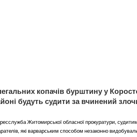
легальних копачів бурштину у Корос
йоні будуть судити за вчинений злоч
пресслужба Житомирської обласної прокуратури, судитим
арателів, які варварським способом незаконно видобувал