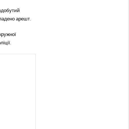
 здобутий
кладено арешт.
кружної
іції.