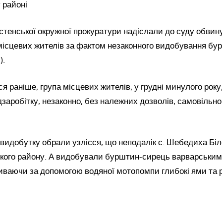
 районі
тенської окружної прокуратури надіслали до суду обвин
місцевих жителів за фактом незаконного видобування бурш
).
я раніше, група місцевих жителів, у грудні минулого року
дзаробітку, незаконно, без належних дозволів, самовільн
видобутку обрали узлісся, що неподалік с. Шебедиха Бі
кого району. А видобували бурштин-сирець варварським
иваючи за допомогою водяної мотопомпи глибокі ями та 