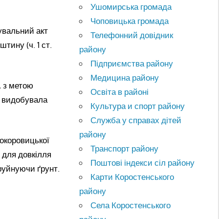
Ушомирська громада
Чоповицька громада
увальний акт
Телефонний довідник
тину (ч. 1 ст.
району
Підприємства району
Медицина району
, з метою
Освіта в районі
о видобувала
Культура и спорт району
Служба у справах дітей
району
локоровицької
Транспорт району
 для довкілля
Поштові індекси сіл району
руйнуючи ґрунт.
Карти Коростенського
району
Села Коростенського