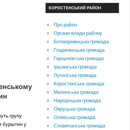
КОРОСТЕНСЬКИЙ РАЙОН
Про район
Органи влади району
Білокоровицька громада
Гладковицька громада
Горщиківська громада
Іршанська громада
Лугинська громада
Коростенська громада
тенському
Малинська громада
ин
Народицька громада
Овруцька громада
уть групу
Олевська громада
и бурштин у
Словечанська громада