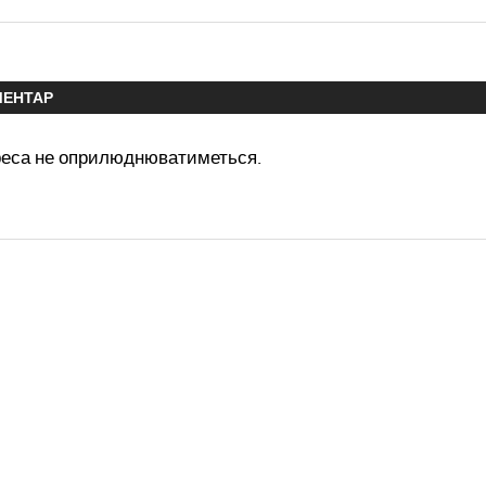
МЕНТАР
реса не оприлюднюватиметься.