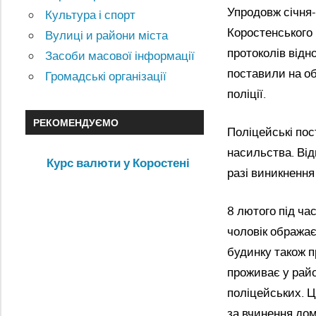
Упродовж січня
Культура і спорт
Коростенського
Вулиці и райони міста
протоколів відн
Засоби масової інформації
поставили на об
Громадські організації
поліції.
РЕКОМЕНДУЄМО
Поліцейські пос
насильства. Від
Курс валюти у Коростені
разі виникнення 
8 лютого під ча
чоловік обража
будинку також п
проживає у райо
поліцейських. Ц
за вчинення дом