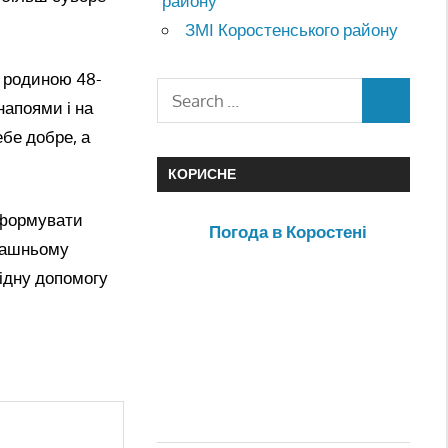
району
ЗМІ Коростенського району
з родиною 48-
напоями і на
ебе добре, а
КОРИСНЕ
нформувати
Погода в Коростені
омашньому
ідну допомогу