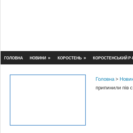
Skip
to
content
ГОЛОВНА
НОВИНИ
КОРОСТЕНЬ
КОРОСТЕНСЬКИЙ Р-
Головна
>
Новин
припинили пів с