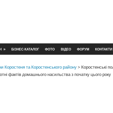
Н
БІЗНЕС-КАТАЛОГ
ФОТО
ВІДЕО
ФОРУМ
КОНТАКТИ
и Коростеня та Коростенського району
>
Коростенські по
отні фактів домашнього насильства з початку цього року