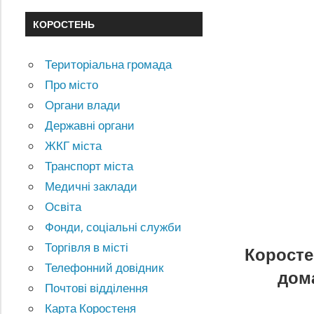
КОРОСТЕНЬ
Територіальна громада
Про місто
Органи влади
Державні органи
ЖКГ міста
Транспорт міста
Медичні заклади
Освіта
Фонди, соціальні служби
Торгівля в місті
Коросте
Телефонний довідник
дом
Почтові відділення
Карта Коростеня