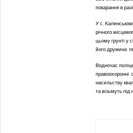
покарання в разі
У с. Каленськом
річного місцево
цьому грунті у 
його дружина по
Водночас поліц
правоохоронні о
насильству квал
та візьмуть під 