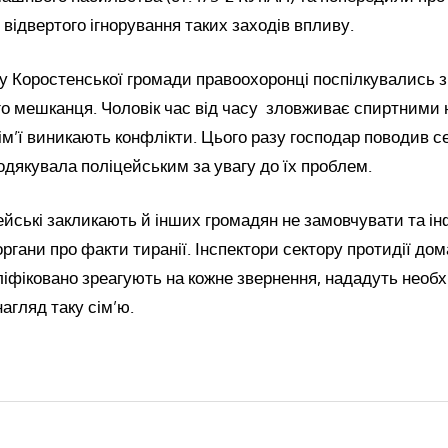
 відвертого ігнорування таких заходів впливу.
у Коростенської громади правоохоронці поспілкувались 
го мешканця. Чоловік час від часу зловживає спиртними 
сім’ї виникають конфлікти. Цього разу господар поводив с
дякувала поліцейським за увагу до їх проблем.
ейські закликають й інших громадян не замовчувати та і
ргани про факти тиранії. Інспектори сектору протидії д
іфіковано зреагують на кожне звернення, нададуть необх
нагляд таку сім’ю.