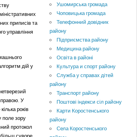
Ушомирська громада
ству
Чоповицька громада
міністративних
Телефонний довідник
них приписів та
району
го управління
Підприємства району
Медицина району
омашнього
Освіта в районі
алгоритм дій у
Культура и спорт району
Служба у справах дітей
району
 нетверезий
Транспорт району
зправою. У
Поштові індекси сіл району
кілька років
Карти Коростенського
у поле зору
району
вний протокол
Села Коростенського
 більш суворе