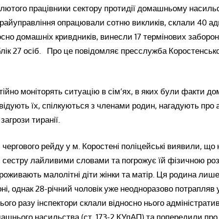
-лютого працівники сектору протидії домашньому насиль
 райуправління опрацювали сотню викликів, склали 40 ад
осно домашніх кривдників, винесли 17 термінових заборон
лік 27 осіб. Про це повідомляє пресслужба Коростенсько
тійно моніторять ситуацію в сім’ях, в яких були факти д
відують їх, спілкуються з членами родин, нагадують про 
загрози тиранії.
с чергового рейду у м. Коростені поліцейські виявили, що
є сестру лайливими словами та погрожує їй фізичною ро
роживають малолітні діти жінки та матір. Ця родина лише 
ні, однак 28-річний чоловік уже неодноразово потрапляв 
ього разу інспектори склали відносно нього адміністрати
ашнього насильства (ст. 173-2 КУпАП) та попередили про