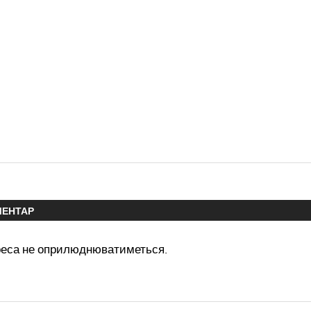
МЕНТАР
реса не оприлюднюватиметься.