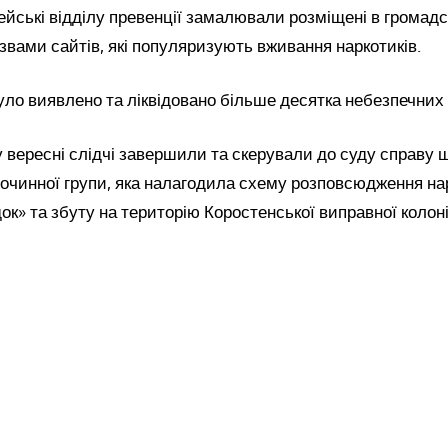
ейські відділу превенції замалювали розміщені в громад
звами сайтів, які популяризують вживання наркотиків.
уло виявлено та ліквідовано більше десятка небезпечних 
 вересні слідчі завершили та скерували до суду справу 
лочинної групи, яка налагодила схему розповсюдження на
к» та збуту на територію Коростенської виправної колоні