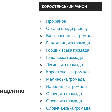
КОРОСТЕНСЬКИЙ РАЙОН
Про район
Органи влади району
Білокоровицька громада
Гладковицька громада
Горщиківська громада
Іршанська громада
Лугинська громада
Коростенська громада
Малинська громада
Народицька громада
знищенню
Овруцька громада
Олевська громада
Словечанська громада