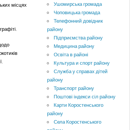
Ушомирська громада
ських місцях
Чоповицька громада
Телефонний довідник
графіті.
району
Підприємства району
щодо
Медицина району
ркотиків
Освіта в районі
ї.
Культура и спорт району
Служба у справах дітей
району
Транспорт району
Поштові індекси сіл району
Карти Коростенського
району
Села Коростенського