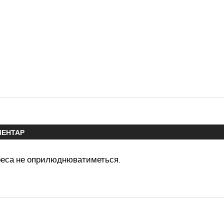
МЕНТАР
реса не оприлюднюватиметься.