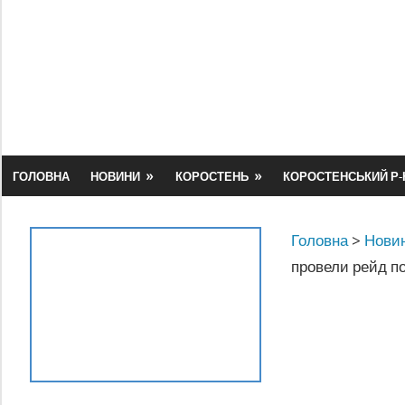
Skip
to
content
ГОЛОВНА
НОВИНИ
КОРОСТЕНЬ
КОРОСТЕНСЬКИЙ Р-
Головна
>
Новин
провели рейд по