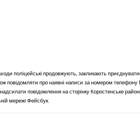
аходи поліцейські продовжують, закликають приєднуватис
ож повідомляти про наявні написи за номером телефону 
 надсилати повідомлення на сторінку Коростенське район
льній мережі Фейсбук.