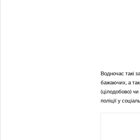
Водночас такі з
бажаючих, а так
(цілодобово) чи
поліції у соціа