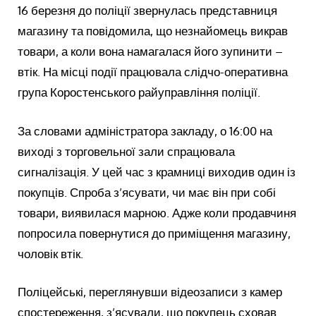
16 березня до поліції звернулась представниця
магазину та повідомила, що незнайомець викрав
товари, а коли вона намагалася його зупинити –
втік. На місці події працювала слідчо-оперативна
група Коростенського райуправління поліції.
За словами адміністратора закладу, о 16:00 на
виході з торговельної зали спрацювала
сигналізація. У цей час з крамниці виходив один із
покупців. Спроба з’ясувати, чи має він при собі
товари, виявилася марною. Адже коли продавчиня
попросила повернутися до приміщення магазину,
чоловік втік.
Поліцейські, переглянувши відеозаписи з камер
спостереження, з’ясували, що покупець сховав