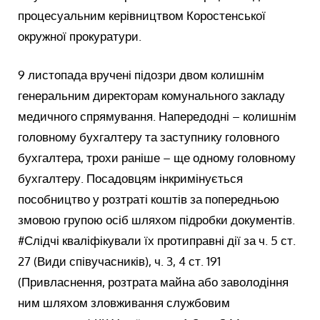
процесуальним керівництвом Коростенської
окружної прокуратури.
9 листопада вручені підозри двом колишнім
генеральним директорам комунального закладу
медичного спрямування. Напередодні – колишнім
головному бухгалтеру та заступнику головного
бухгалтера, трохи раніше – ще одному головному
бухгалтеру. Посадовцям інкримінується
пособництво у розтраті коштів за попередньою
змовою групою осіб шляхом підробки документів.
#Слідчі кваліфікували їх протиправні дії за ч. 5 ст.
27 (Види співучасників), ч. 3, 4 ст. 191
(Привласнення, розтрата майна або заволодіння
ним шляхом зловживання службовим