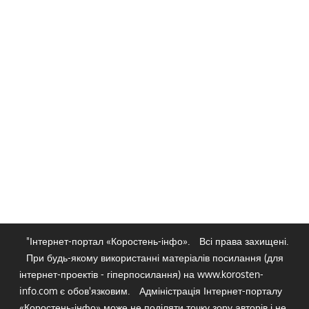
"Інтернет-портал «Коростень-інфо».
Всі права захищені.
При будь-якому використанні матеріалів посилання (для
інтернет-проектів - гіперпосилання) на www.korosten-
info.com є обов'язковим.
Адміністрація Інтернет-порталу
«Коростень-інфо» може не поділяти точку зору авторів і не