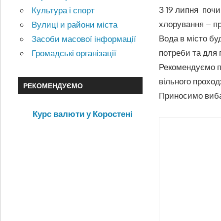
З 19 липня почи
Культура і спорт
хлорування – пр
Вулиці и райони міста
Вода в місто бу
Засоби масової інформації
потреби та для 
Громадські організації
Рекомендуємо пі
вільного прохо
РЕКОМЕНДУЄМО
Приносимо виба
Курс валюти у Коростені