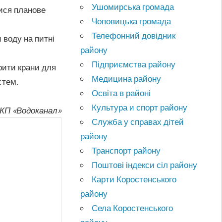
Ушомирська громада
тися планове
Чоповицька громада
Телефонний довідник
 воду на питні
району
Підприємства району
рити крани для
Медицина району
стем.
Освіта в районі
Культура и спорт району
 КП «Водоканал»
Служба у справах дітей
району
Транспорт району
Поштові індекси сіл району
Карти Коростенського
району
Села Коростенського