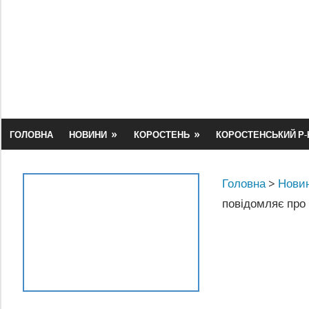
Skip
to
content
ГОЛОВНА
НОВИНИ
КОРОСТЕНЬ
КОРОСТЕНСЬКИЙ Р-
Головна
>
Новин
повідомляє про