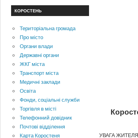
КОРОСТЕНЬ
Територіальна громада
Про місто
Органи влади
Державні органи
ЖКГ міста
Транспорт міста
Медичні заклади
Освіта
Фонди, соціальні служби
Торгівля в місті
Корост
Телефонний довідник
Почтові відділення
УВАГА ЖИТЕЛЯ
Карта Коростеня