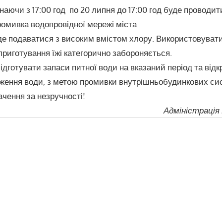
наючи з 17:00 год по 20 липня до 17:00 год буде проводи
омивка водопровідної мережі міста..
де подаватися з високим вмістом хлору. Використовувати
приготування їжі категорично забороняється.
дготувати запаси питної води на вказаний період та відк
дження води, з метою промивки внутрішньобудинкових си
чення за незручності!
Адміністрація