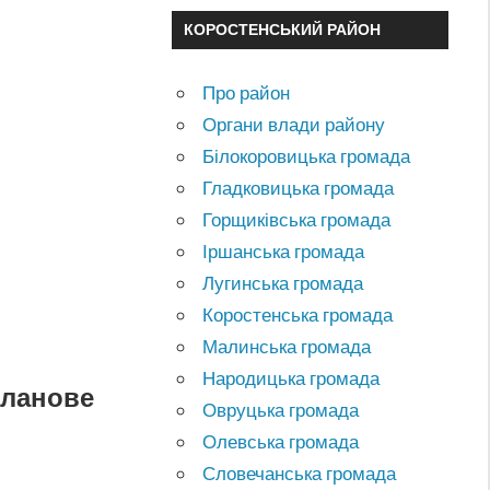
КОРОСТЕНСЬКИЙ РАЙОН
Про район
Органи влади району
Білокоровицька громада
Гладковицька громада
Горщиківська громада
Іршанська громада
Лугинська громада
Коростенська громада
Малинська громада
Народицька громада
планове
Овруцька громада
Олевська громада
Словечанська громада