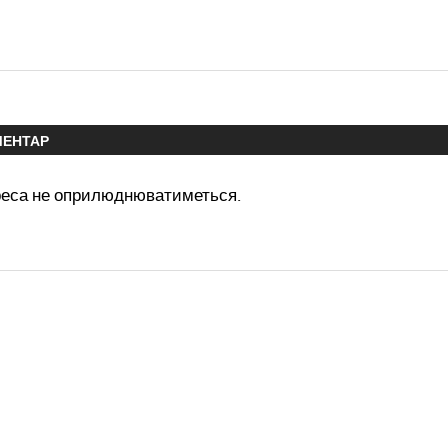
МЕНТАР
реса не оприлюднюватиметься.