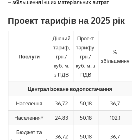
– збільшення інших матеріальних витрат.
Проект тарифів на 2025 рік
Діючий
Проект
тариф,
тарифу,
%
Послуги
грн./
грн./
збільшення
куб. м.
куб. м. з
з ПДВ
ПДВ
Централізоване водопостачання
Населення
36,72
50,18
36,7
Населення*
24,83
50,18
102,1
Бюджет та
36,72
50,18
36,7