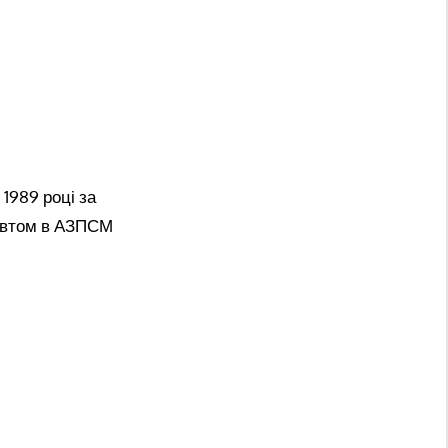
 1989 році за
певтом в АЗПСМ