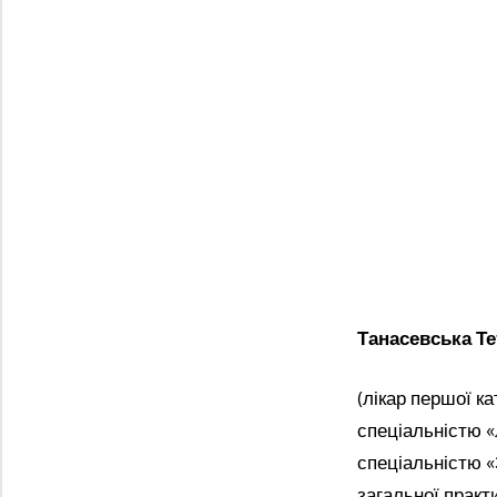
Танасевська Те
(лікар першої ка
спеціальністю «
спеціальністю 
загальної практ