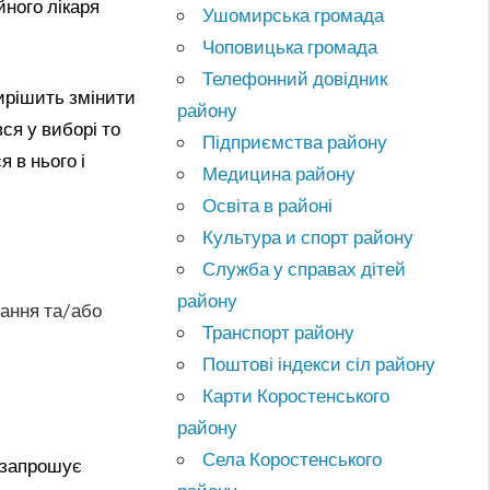
ного лікаря
Ушомирська громада
Чоповицька громада
Телефонний довідник
вирішить змінити
району
ся у виборі то
Підприємства району
 в нього і
Медицина району
Освіта в районі
Культура и спорт району
Служба у справах дітей
району
вання та/або
Транспорт району
Поштові індекси сіл району
Карти Коростенського
району
Села Коростенського
 запрошує