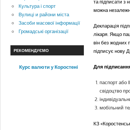
та підписати з 
Культура і спорт
можна незалежно
Вулиці и райони міста
Засоби масової інформації
Декларація підп
Громадські організації
лікаря. Якщо па
він без жодних 
РЕКОМЕНДУЄМО
підписує нову 
Для підписання
Курс валюти у Коростені
паспорт або I
свідоцтво пр
індивідуальн
мобільний те
КЗ «Коростенсь