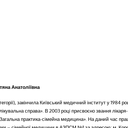
тяна Анатоліївна
тегорії), закінчила Київський медичний інститут у 1984 роц
лікувальна справа». В 2003 році присвоєно звання лікаря-
«Загальна практика-сімейна медицина». На даний час пра
ики – сімейної медицини в АЗПСМ №1 за адресою: м. Кор