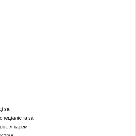
і за
спеціаліста за
цює лікарем
остень,