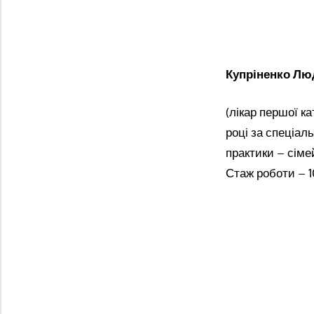
Купріненко Лю
(лікар першої к
році за спеціал
практики – сіме
Стаж роботи – 10