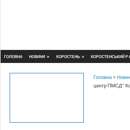
Skip
to
content
ГОЛОВНА
НОВИНИ
КОРОСТЕНЬ
КОРОСТЕНСЬКИЙ Р-
Головна
>
Новин
центр ПМСД” Кор