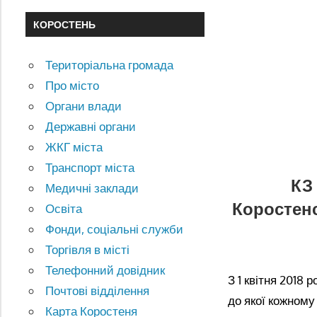
КОРОСТЕНЬ
Територіальна громада
Про місто
Органи влади
Державні органи
ЖКГ міста
Транспорт міста
КЗ
Медичні заклади
Коростенс
Освіта
Фонди, соціальні служби
Торгівля в місті
Телефонний довідник
З 1 квітня 2018 
Почтові відділення
до якої кожному
Карта Коростеня