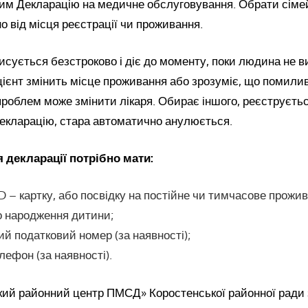
ним Декларацію на медичне обслуговування. Обрати сімей
 від місця реєстрації чи проживання.
исується безстроково і діє до моменту, поки людина не 
цієнт змінить місце проживання або зрозуміє, що помилив
проблем може змінити лікаря. Обирає іншого, реєструється
Декларацію, стара автоматично анулюється.
 декларації потрібно мати:
D – картку, або посвідку на постійне чи тимчасове прожи
о народження дитини;
ий податковий номер (за наявності);
лефон (за наявності).
кий районний центр ПМСД» Коростенської районної ради