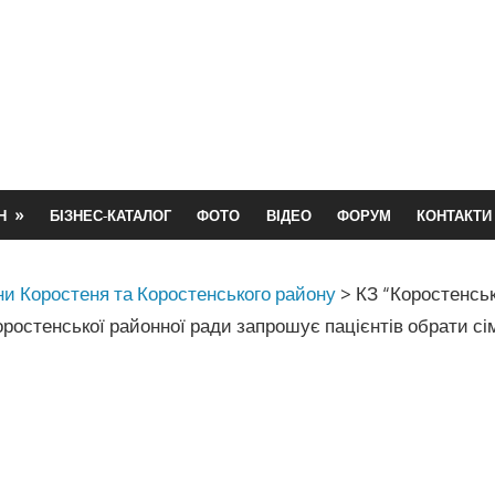
Н
БІЗНЕС-КАТАЛОГ
ФОТО
ВІДЕО
ФОРУМ
КОНТАКТИ
и Коростеня та Коростенського району
>
КЗ “Коростенсь
остенської районної ради запрошує пацієнтів обрати сі