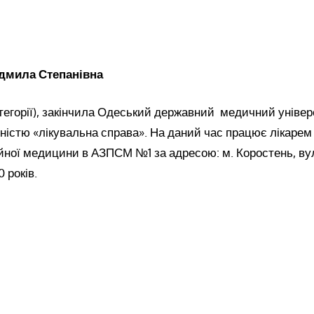
дмила Степанівна
атегорії), закінчила Одеський державний медичний універ
ьністю «лікувальна справа». На даний час працює лікарем
йної медицини в АЗПСМ №1 за адресою: м. Коростень, ву
 років.