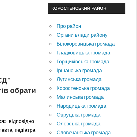
КОРОСТЕНСЬКИЙ РАЙОН
Про район
Органи влади району
Білокоровицька громада
Гладковицька громада
Горщиківська громада
Іршанська громада
СД”
Лугинська громада
Коростенська громада
тів обрати
Малинська громада
Народицька громада
Овруцька громада
ря», відповідно
Олевська громада
певта, педіатра
Словечанська громада