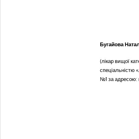
Бугайова Натал
(лікар вищої кат
спеціальністю 
№1 за адресою: 