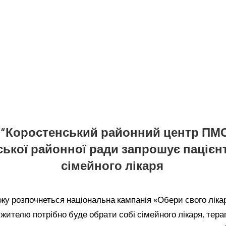
 “Коростенський районний центр ПМ
ької районної ради запрошує пацієн
сімейного лікаря
року розпочнеться національна кампанія «Обери свого ліка
 жителю потрібно буде обрати собі сімейного лікаря, тера