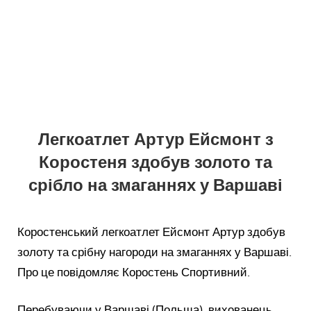
Легкоатлет Артур Ейсмонт з
Коростеня здобув золото та
срібло на змаганнях у Варшаві
Коростенський легкоатлет Ейсмонт Артур здобув
золоту та срібну нагороди на змаганнях у Варшаві.
Про це повідомляє Коростень Спортивний.
Перебуваючи у Варшаві (Польща), вихованець