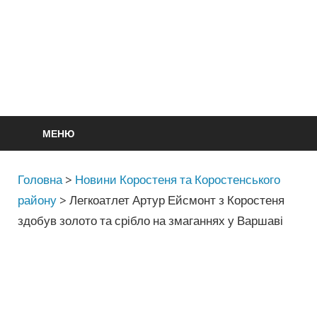
МЕНЮ
Головна
>
Новини Коростеня та Коростенського
району
>
Легкоатлет Артур Ейсмонт з Коростеня
здобув золото та срібло на змаганнях у Варшаві