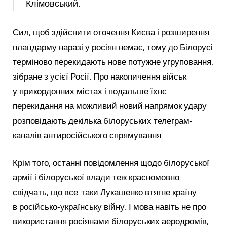
Клімовський.
Сил, щоб здійснити оточення Києва і розширення
плацдарму наразі у росіян немає, тому до Білорусі
терміново перекидають нове потужне угруповання,
зібране з усієї Росії. Про накопичення військ
у прикордонних містах і подальше їхнє
перекидання на можливий новий напрямок удару
розповідають декілька білоруських телеграм-
каналів антиросійського спрямування.
Крім того, останні повідомлення щодо білоруської
армії і білоруської влади теж красномовно
свідчать, що все-таки Лукашенко втягне країну
в російсько-українську війну. І мова навіть не про
використання росіянами білоруських аеродромів,