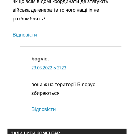
чкщо всім відомі координати де зтягують
війська дегенератів то чого нащі іх не
розбомблять?
Відповіcти
bogvic
:
23.03.2022 о 21:23
вони ж на території Білорусі
збираються
Відповіcти
ЗАЛИШИТИ КОМЕНТАР