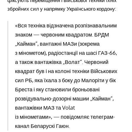
фіксують переміщення і військової техніки їхніх
збройних сил у напрямку Українського кордону:
«Вся техніка відзначена розпізнавальним
знаком — червоним квадратом. БРДМ
„Кайман“, вантажні МАЗи (зокрема
з мінометом), радіостанції на шасі ГАЗ-66,
а також вантажівка „Волат“. Червоний
квадрат був і на колоні техніки Військових
сил РБ, яка їхала з боку до Малоріти у бік
Бреста і яку становили броньовані
розвідувально-дозорні машии „Кайман“,
вантажівки МАЗ та Volat
із мінометами», — повідомляє телеграм-
канал Беларускі Гаюн.