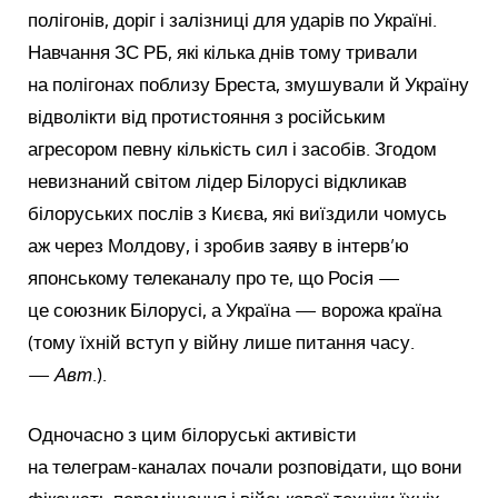
полігонів, доріг і залізниці для ударів по Україні.
Навчання ЗС РБ, які кілька днів тому тривали
на полігонах поблизу Бреста, змушували й Україну
відволікти від протистояння з російським
агресором певну кількість сил і засобів. Згодом
невизнаний світом лідер Білорусі відкликав
білоруських послів з Києва, які виїздили чомусь
аж через Молдову, і зробив заяву в інтерв’ю
японському телеканалу про те, що Росія —
це союзник Білорусі, а Україна — ворожа країна
(тому їхній вступ у війну лише питання часу.
—
Авт
.).
Одночасно з цим білоруські активісти
на телеграм-каналах почали розповідати, що вони