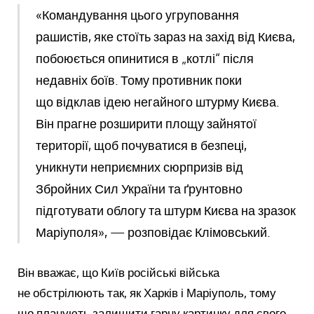
«Командування цього угруповання
рашистів, яке стоїть зараз на захід від Києва,
побоюється опинитися в „котлі“ після
недавніх боїв. Тому противник поки
що відклав ідею негайного штурму Києва.
Він прагне розширити площу зайнятої
території, щоб почуватися в безпеці,
уникнути неприємних сюрпризів від
Збройних Сил України та ґрунтовно
підготувати облогу та штурм Києва на зразок
Маріуполя», — розповідає Клімовський.
Він вважає, що Київ російські війська
не обстрілюють так, як Харків і Маріуполь, тому
що планують залишити гарну картинку для свого