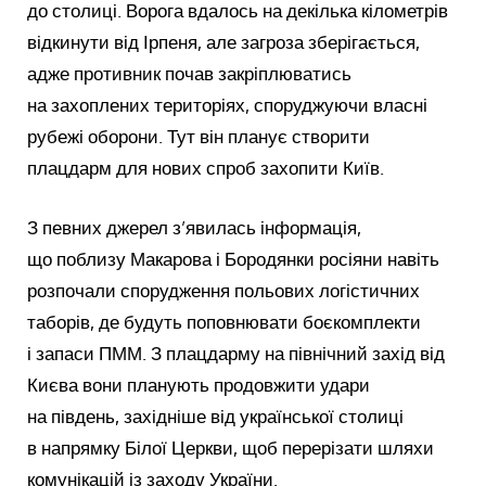
до столиці. Ворога вдалось на декілька кілометрів
відкинути від Ірпеня, але загроза зберігається,
адже противник почав закріплюватись
на захоплених територіях, споруджуючи власні
рубежі оборони. Тут він планує створити
плацдарм для нових спроб захопити Київ.
З певних джерел з’явилась інформація,
що поблизу Макарова і Бородянки росіяни навіть
розпочали спорудження польових логістичних
таборів, де будуть поповнювати боєкомплекти
і запаси ПММ. З плацдарму на північний захід від
Києва вони планують продовжити удари
на південь, західніше від української столиці
в напрямку Білої Церкви, щоб перерізати шляхи
комунікацій із заходу України.