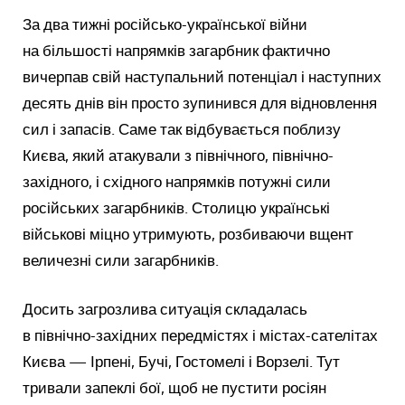
За два тижні російсько-української війни
на більшості напрямків загарбник фактично
вичерпав свій наступальний потенціал і наступних
десять днів він просто зупинився для відновлення
сил і запасів. Саме так відбувається поблизу
Києва, який атакували з північного, північно-
західного, і східного напрямків потужні сили
російських загарбників. Столицю українські
військові міцно утримують, розбиваючи вщент
величезні сили загарбників.
Досить загрозлива ситуація складалась
в північно-західних передмістях і містах-сателітах
Києва — Ірпені, Бучі, Гостомелі і Ворзелі. Тут
тривали запеклі бої, щоб не пустити росіян