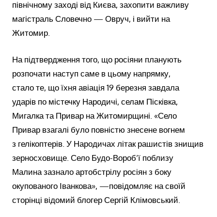
північному заході від Києва, захопити важливу
магістраль Словечно — Овруч, і вийти на
Житомир.
На підтвердження того, що росіяни планують
розпочати наступ саме в цьому напрямку,
стало те, що їхня авіація 19 березня завдала
ударів по містечку Народичі, селам Пісківка,
Мигалка та Привар на Житомирщині. «Село
Привар взагалі було повністю знесене вогнем
з гелікоптерів. У Народичах літак рашистів знищив
зерносховище. Село Будо-Вороб’ї поблизу
Малина зазнало артобстрілу росіян з боку
окупованого Іванкова», —повідомляє на своїй
сторінці відомий блогер Сергій Клімовський.