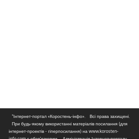
"Інтернет-портал «Коростень-інфо».
Всі права захищені.
При будь-якому використанні матеріалів посилання (для
інтернет-проектів - гіперпосилання) на www.korosten-
info.com є обов'язковим.
Адміністрація Інтернет-порталу