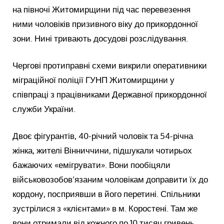
на півночі Житомирщини під час перевезення
ними чоловіків призивного віку до прикордонної
зони. Нині тривають досудові розслідування.
Чергові протиправні схеми викрили оперативники
міграційної поліції ГУНП Житомирщини у
співпраці з працівниками Державної прикордонної
служби України.
Двоє фігурантів, 40-річний чоловік та 54-річна
жінка, жителі Вінниччини, підшукали чотирьох
бажаючих «емігрувати». Вони пообіцяли
військовозобов’язаним чоловікам доправити їх до
кордону, посприявши в його перетині. Спільники
зустрілися з «клієнтами» в м. Коростені. Там же
вони отримали від кожного по 10 тисяч гривень.