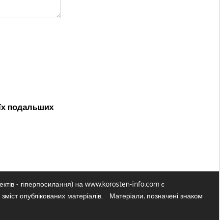
оїх подальших
ктів - гіперпосилання) на www.korosten-info.com є
 зміст опублікованих матеріалів.
Матеріали, позначені знаком