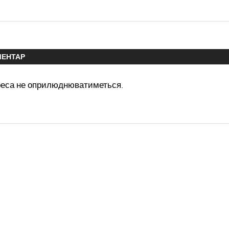
МЕНТАР
реса не оприлюднюватиметься.