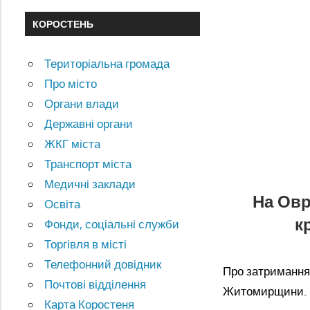
КОРОСТЕНЬ
Територіальна громада
Про місто
Органи влади
Державні органи
ЖКГ міста
Транспорт міста
Медичні заклади
На Овр
Освіта
к
Фонди, соціальні служби
Торгівля в місті
Телефонний довідник
Про затримання 
Почтові відділення
Житомирщини.
Карта Коростеня