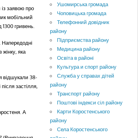
Ушомирська громада
 із заявою про
Чоповицька громада
зник мобільний
Телефонний довідник
д 1300 гривень.
району
Підприємства району
. Напередодні
Медицина району
 жінку, яка
Освіта в районі
Культура и спорт району
Служба у справах дітей
я відшукали 38-
району
 після застілля,
Транспорт району
Поштові індекси сіл району
Карти Коростенського
ростеня. А
району
Села Коростенського
57 (Викрадення,