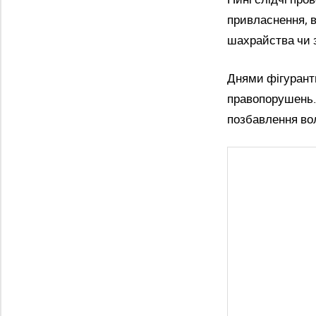
привласнення, в
шахрайства чи 
Днями фігурантц
правопорушень. 
позбавлення волі