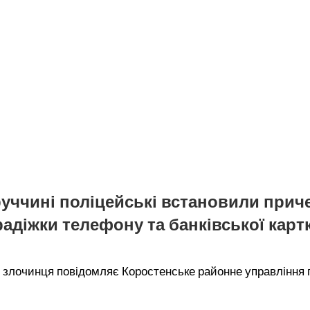
уччині поліцейські встановили прич
радіжки телефону та банківської карт
злочинця повідомляє Коростенське районне управління п