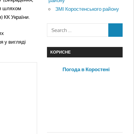
району
ми шляхом
ЗМІ Коростенського району
 КК України.
их
я у вигляді
КОРИСНЕ
Погода в Коростені