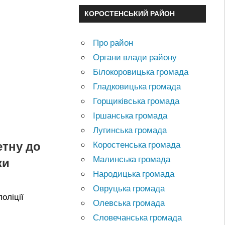
КОРОСТЕНСЬКИЙ РАЙОН
Про район
Органи влади району
Білокоровицька громада
Гладковицька громада
Горщиківська громада
Іршанська громада
Лугинська громада
етну до
Коростенська громада
Малинська громада
ки
Народицька громада
Овруцька громада
оліції
Олевська громада
Словечанська громада