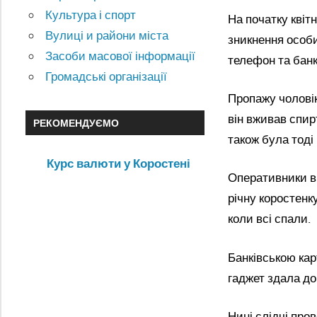
Культура і спорт
На початку квіт
Вулиці и райони міста
зникнення особи
Засоби масової інформації
телефон та банк
Громадські організації
Пропажу чоловік
він вживав спир
РЕКОМЕНДУЄМО
також була тоді
Курс валюти у Коростені
Оперативники ві
річну коростенку
коли всі спали.
Банківською ка
гаджет здала д
Нині слідчі пров