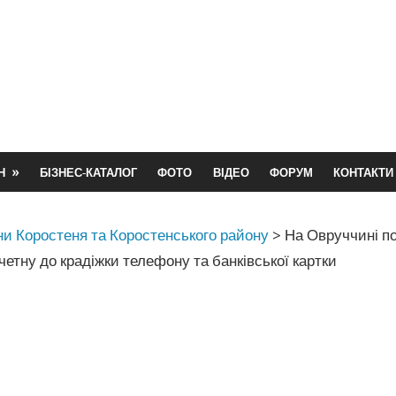
Н
БІЗНЕС-КАТАЛОГ
ФОТО
ВІДЕО
ФОРУМ
КОНТАКТИ
и Коростеня та Коростенського району
>
На Овруччині по
етну до крадіжки телефону та банківської картки