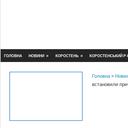
Skip
to
content
ГОЛОВНА
НОВИНИ
КОРОСТЕНЬ
КОРОСТЕНСЬКИЙ Р-
Головна
>
Новин
встановили прич