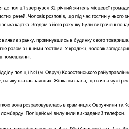
ня до поліції звернувся 32-річний житель місцевої громади
стих речей. Чоловік розповів, що під час гостин у нього 
івська картка. Згодом з його рахунку були витрачені пона
 виявив зранку, прокинувшись в будинку свого товариша
тне разом з іншими гостями. У крадіжці чоловік запідозрив
 в помешканні.
дділу поліції №1 (м. Овруч) Коростенського райуправлінн
, на яку вказав заявник. Жінка визнала, що взяла чужі речі
рткою вона розраховувалась в крамницях Овруччини та Ко
о ломбарду. Поліцейські вилучили викрадений телефон.
одять розслідування за ч. 4 ст. 185 (Крадіжка) та ч. 1 ст. 3