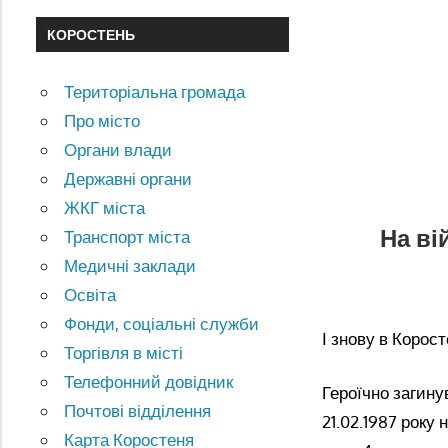
КОРОСТЕНЬ
Територіальна громада
Про місто
Органи влади
Державні органи
ЖКГ міста
На ві
Транспорт міста
Медичні заклади
Освіта
Фонди, соціальні служби
І знову в Корос
Торгівля в місті
Телефонний довідник
Героїчно загин
Почтові відділення
21.02.1987 року
Карта Коростеня