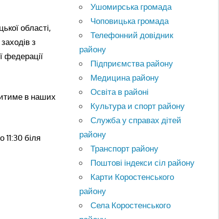
Ушомирська громада
Чоповицька громада
цької області,
Телефонний довідник
 заходів з
району
ої федерації
Підприємства району
Медицина району
Освіта в районі
житиме в наших
Культура и спорт району
Служба у справах дітей
району
 11:30 біля
Транспорт району
Поштові індекси сіл району
Карти Коростенського
району
Села Коростенського