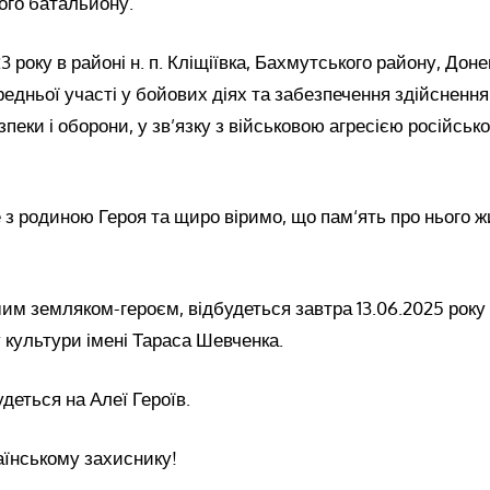
ого батальйону.
23 року в районі н. п. Кліщіївка, Бахмутського району, Доне
редньої участі у бойових діях та забезпечення здійснення
зпеки і оборони, у зв’язку з військовою агресією російськ
 з родиною Героя та щиро віримо, що пам‘ять про нього 
м земляком-героєм, відбудеться завтра 13.06.2025 року о
 культури імені Тараса Шевченка.
деться на Алеї Героїв.
аїнському захиснику!