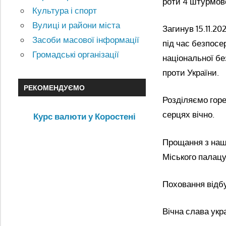
роти 4 штурмов
Культура і спорт
Вулиці и райони міста
Загинув 15.11.20
Засоби масової інформації
під час безпосе
Громадські організації
національної бе
проти України.
РЕКОМЕНДУЄМО
Розділяємо горе
серцях вічно.
Курс валюти у Коростені
Прощання з наши
Міського палацу
Поховання відбу
Вічна слава укр