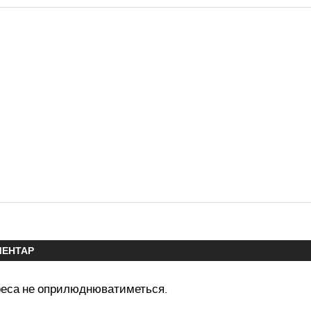
МЕНТАР
реса не оприлюднюватиметься.