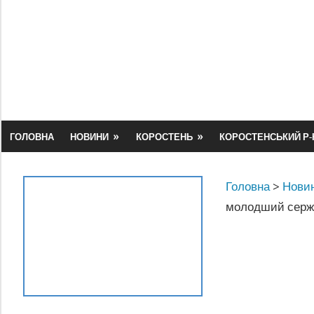
Skip
to
content
ГОЛОВНА
НОВИНИ
КОРОСТЕНЬ
КОРОСТЕНСЬКИЙ Р-
Головна
>
Новин
молодший серж