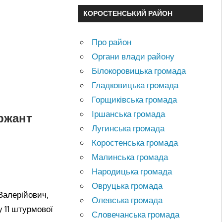
КОРОСТЕНСЬКИЙ РАЙОН
Про район
Органи влади району
Білокоровицька громада
Гладковицька громада
Горщиківська громада
Іршанська громада
ержант
Лугинська громада
Коростенська громада
Малинська громада
Народицька громада
Овруцька громада
Валерійович,
Олевська громада
у 11 штурмової
Словечанська громада