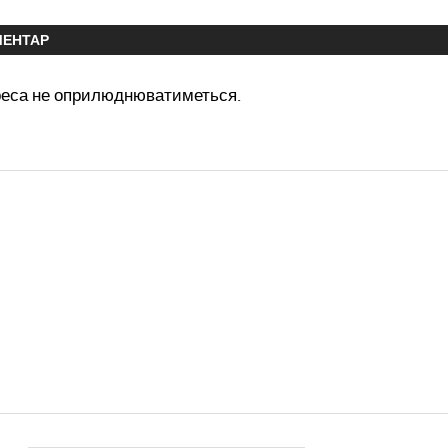
МЕНТАР
реса не оприлюднюватиметься.