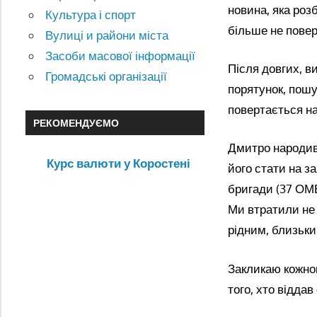
новина, яка роз
Культура і спорт
більше не пове
Вулиці и райони міста
Засоби масової інформації
Після довгих, в
Громадські організації
порятунок, пошу
повертається на
РЕКОМЕНДУЄМО
Дмитро народивс
Курс валюти у Коростені
його стати на за
бригади (37 ОМБ
Ми втратили не 
рідним, близьк
Закликаю кожног
того, хто відда