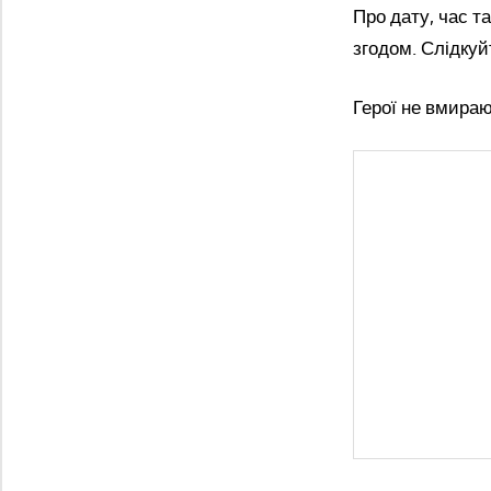
Про дату, час т
згодом. Слідкуй
Герої не вмира