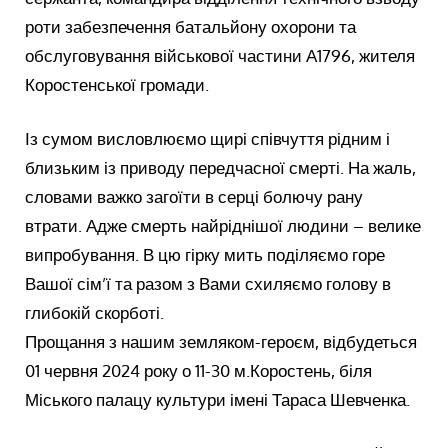
роти забезпечення батальйону охорони та
обслуговування військової частини А1796, жителя
Коростенської громади.
Із сумом висловлюємо щирі співчуття рідним і
близьким із приводу передчасної смерті. На жаль,
словами важко загоїти в серці болючу рану
втрати. Адже смерть найріднішої людини – велике
випробування. В цю гірку мить поділяємо горе
Вашої сім’ї та разом з Вами схиляємо голову в
глибокій скорботі.
Прощання з нашим земляком-героєм, відбудеться
01 червня 2024 року о 11-30 м.Коростень, біля
Міського палацу культури імені Тараса Шевченка.