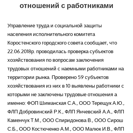
отношений с работниками
Управление труда и социальной защиты
населения исполнительного комитета
Коростенского городского совета сообщает, что
22.06.2018р.
проводилась проверка субъектов
хозяйствования по вопросам заключения
трудовых отношений с наемными работниками на
территории рынка.
Проверено 59 субъектов
хозяйствования из них в 10 выявлены работники с
которыми не заключены трудовые отношения а
именно: ФОП Шиманская С.А., ООО Терещук А.Ю.,
ФЛП Добровинский Р.К., ФЛП Янчевский А.А., ФЛП
Каменчук Т.М., ООО Спиридонова В., ООО Сирош
С.Б., ООО Костюченко А.М., ООО Малюк И.В., ФЛП