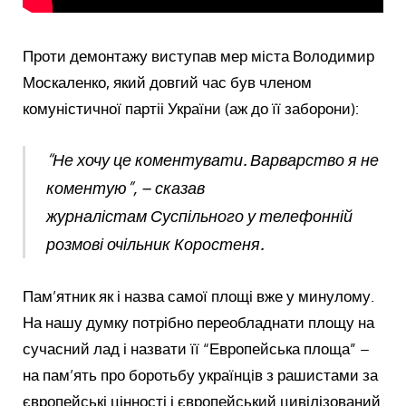
Проти демонтажу виступав мер міста Володимир
Москаленко, який довгий час був членом
комуністичної партіі України (аж до її заборони):
“Не хочу це коментувати. Варварство я не
коментую”, – сказав
журналістам Суспільного у телефонній
розмові очільник Коростеня.
Пам’ятник як і назва самої площі вже у минулому.
На нашу думку потрібно переобладнати площу на
сучасний лад і назвати її “Европейська площа” –
на пам’ять про боротьбу українців з рашистами за
європейські цінності і європейський цивілізований